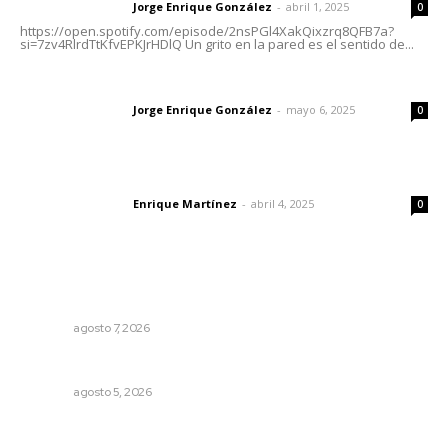
Jorge Enrique González
-
abril 1, 2025
Letras del director
0
https://open.spotify.com/episode/2nsPGl4XakQixzrq8QFB7a?
si=7zv4RlrdTtKfvEPKJrHDlQ Un grito en la pared es el sentido de...
Las vacas de Huajimic
Jorge Enrique González
-
mayo 6, 2025
Letras del director
0
El peatón y la ciudad
Enrique Martínez
-
abril 4, 2025
Letras del director
0
Lo más popular
Azota ola de robos el centro histórico de Tepic
NAYARIT
agosto 7, 2026
Nacen venados cola blanca en Parque Tachií
NAYARIT
agosto 5, 2026
Autócrata, con distancia