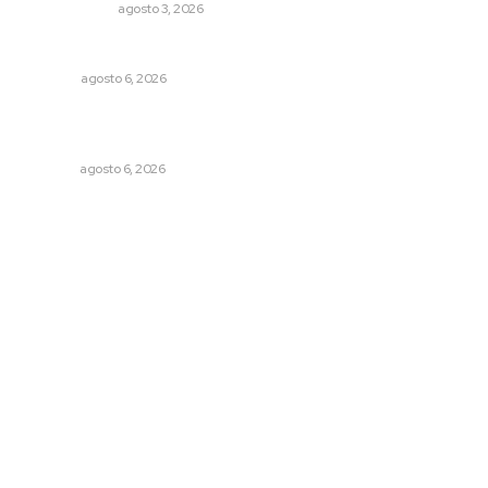
OTRAS VOCES
agosto 3, 2026
El ’68 y evolución de la democracia
OPINIÓN
agosto 6, 2026
Culpa Jalisco a Nayarit por falla del transporte
integrado
NAYARIT
agosto 6, 2026
Archivo mensual
agosto 2026
julio 2026
junio 2026
mayo 2026
abril 2026
marzo 2026