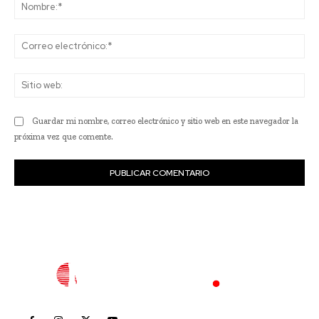
No
Co
ele
Sit
we
Guardar mi nombre, correo electrónico y sitio web en este navegador la
próxima vez que comente.