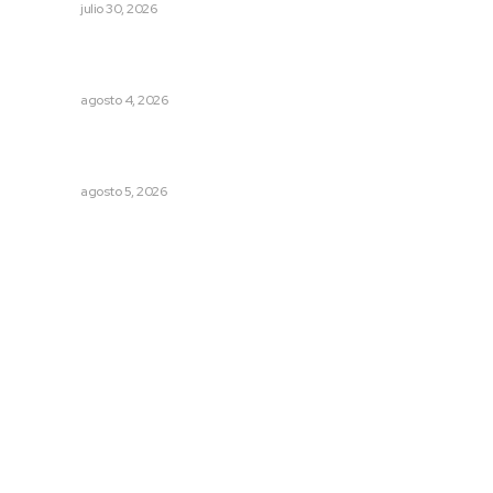
NAYARIT
julio 30, 2026
Fomentan salud integral mediante cultura de la
lactancia materna
NAYARIT
agosto 4, 2026
Reafirma DIF Nayarit atención directa a comunidades
vulnerables
NAYARIT
agosto 5, 2026
Archivo mensual
agosto 2026
julio 2026
junio 2026
mayo 2026
abril 2026