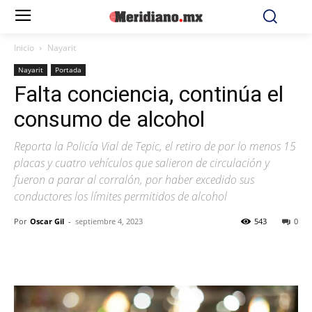
Inicio
Nayarit
Nayarit
Portada
Falta conciencia, continúa el
consumo de alcohol
Reporta la Policía Vial de Tepic, el retiro de por lo menos 15
placas y cuatro vehículos que salieron de circulación y
fueron a parar al corralón, por haber excedido sus
conductores los límites permitidos de alcohol
Por
Oscar Gil
-
septiembre 4, 2023
543
0