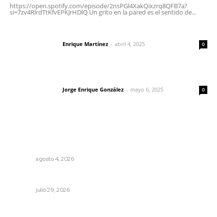
https://open.spotify.com/episode/2nsPGl4XakQixzrq8QFB7a?
si=7zv4RlrdTtKfvEPKJrHDlQ Un grito en la pared es el sentido de...
El peatón y la ciudad
Enrique Martínez
-
abril 4, 2025
Letras del director
0
Las vacas de Huajimic
Jorge Enrique González
-
mayo 6, 2025
Letras del director
0
Lo más popular
Urgen a municipios a formalizar comités de protección
civil
NAYARIT
agosto 4, 2026
Saneando las finanzas públicas
OPINIÓN
julio 29, 2026
La muerte que da vida