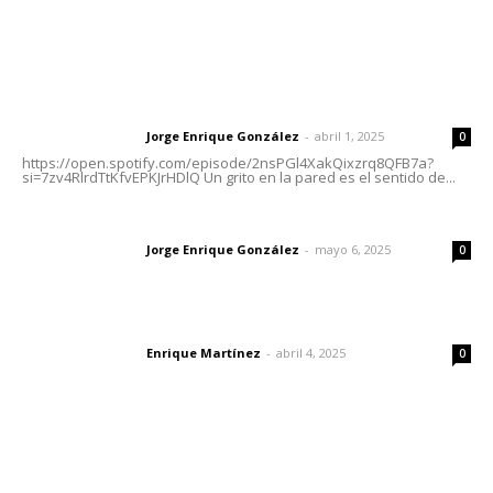
Letras del Director
Letras del director | Un grito en la pared
Jorge Enrique González
-
abril 1, 2025
Letras del director
0
https://open.spotify.com/episode/2nsPGl4XakQixzrq8QFB7a?
si=7zv4RlrdTtKfvEPKJrHDlQ Un grito en la pared es el sentido de...
Las vacas de Huajimic
Jorge Enrique González
-
mayo 6, 2025
Letras del director
0
El peatón y la ciudad
Enrique Martínez
-
abril 4, 2025
Letras del director
0
Lo más popular
Una persona y CFE mantienen disputa por probable
cobro indebido de luz