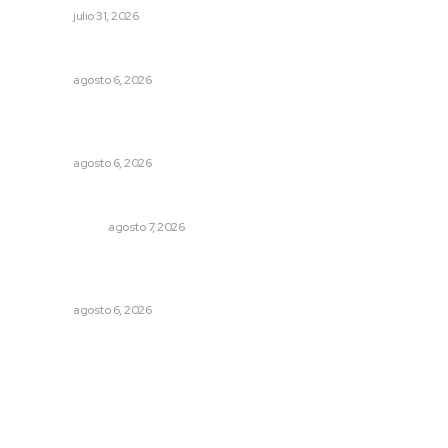
NAYARIT
julio 31, 2026
Plantarán en Nayarit miles de árboles
NAYARIT
agosto 6, 2026
Instalarán puntos de revisión contra pilotos
alcoholizados
NAYARIT
agosto 6, 2026
Ni los veo ni los oigo
OTRAS VOCES
agosto 7, 2026
Podrán artistas obtener título por experiencia
profesional sobresaliente
NAYARIT
agosto 6, 2026
Archivo mensual
agosto 2026