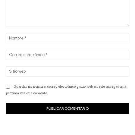
Comentario:
No
Co
ele
Sit
we
Guardar mi nombre, correo electrónico y sitio web en este navegador la
próxima vez que comente.