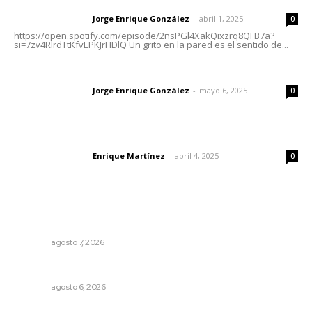
Letras del director | Un grito en la pared
Jorge Enrique González
-
abril 1, 2025
Letras del director
0
https://open.spotify.com/episode/2nsPGl4XakQixzrq8QFB7a?
si=7zv4RlrdTtKfvEPKJrHDlQ Un grito en la pared es el sentido de...
Las vacas de Huajimic
Jorge Enrique González
-
mayo 6, 2025
Letras del director
0
El peatón y la ciudad
Enrique Martínez
-
abril 4, 2025
Letras del director
0
Lo más popular
Honran el legado del maestro Mariano Valadez Navarro
NAYARIT
agosto 7, 2026
Celebrarán feria de lenguas indígenas
NAYARIT
agosto 6, 2026