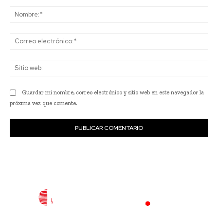
Comentario:
No
Co
ele
Sit
we
Guardar mi nombre, correo electrónico y sitio web en este navegador la
próxima vez que comente.