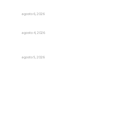
Culpa Jalisco a Nayarit por falla del transporte
integrado
NAYARIT
agosto 6, 2026
Invitan a descubrir riqueza cultural en ruta Entre Canales
NAYARIT
agosto 4, 2026
Destinarán más de 152 millones de pesos en becas Rita
Cetina
NAYARIT
agosto 5, 2026
Archivo mensual
agosto 2026
julio 2026
junio 2026
mayo 2026