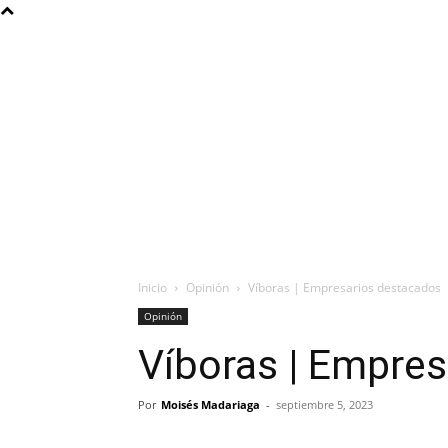
Inicio
Opinión
Víboras | Empresarios destacados
Opinión
Víboras | Empre
Por
Moisés Madariaga
-
septiembre 5, 2023