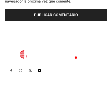
navegador la próxima vez que comente.
Inicio
Nayarit
Nacional
Policiaca
Opinión
Deportes
Edición Impresa
Sociales
Meridiano Vallarta
Contáctanos