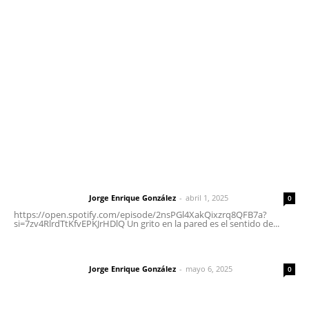
meridianoredacción@gmail.com
Tels. 3112143809 | 3112103211
Oficinas Generales: Av. Independencia #355, Tepic,
Nayarit
Letras del Director
Letras del director | Un grito en la pared
Jorge Enrique González
-
abril 1, 2025
Letras del director
0
https://open.spotify.com/episode/2nsPGl4XakQixzrq8QFB7a?
si=7zv4RlrdTtKfvEPKJrHDlQ Un grito en la pared es el sentido de...
Las vacas de Huajimic
Jorge Enrique González
-
mayo 6, 2025
Letras del director
0