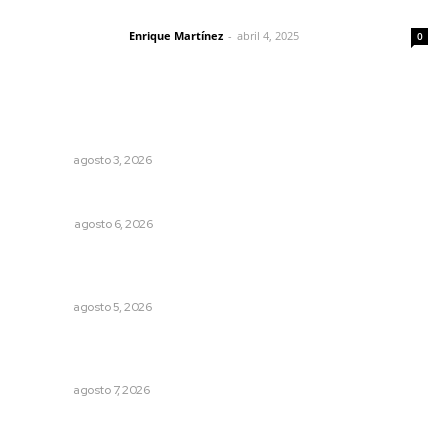
El peatón y la ciudad
Enrique Martínez
-
abril 4, 2025
Letras del director
0
Lo más popular
Fortalecen infraestructura de salud
NAYARIT
agosto 3, 2026
El ’68 y evolución de la democracia
OPINIÓN
agosto 6, 2026
Liquidación en ingenio de Puga se ejecuta a 985 pesos
por tonelada
NAYARIT
agosto 5, 2026
Impulsan vocaciones tecnológicas mediante ciencia de
datos y robótica
NAYARIT
agosto 7, 2026
Buscan asegurar precio competitivo para el arroz
nayarita