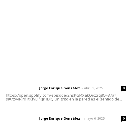
meridianoredacción@gmail.com
Tels. 3112143809 | 3112103211
Oficinas Generales: Av. Independencia #355, Tepic,
Nayarit
Letras del Director
Letras del director | Un grito en la pared
Jorge Enrique González
-
abril 1, 2025
Letras del director
0
https://open.spotify.com/episode/2nsPGl4XakQixzrq8QFB7a?
si=7zv4RlrdTtKfvEPKJrHDlQ Un grito en la pared es el sentido de...
Las vacas de Huajimic
Jorge Enrique González
-
mayo 6, 2025
Letras del director
0