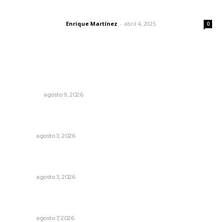
El peatón y la ciudad
Enrique Martínez
-
abril 4, 2025
Letras del director
0
Lo más popular
Murió al brincar una barda para ingresar a su domicilio en
Tepic
POLICIACA
agosto 9, 2026
Refuerzan blindaje estatal ante conflictos en regiones
vecinas
NAYARIT
agosto 3, 2026
Fortalecen atención social con nuevas sedes para la
niñez nayarita
NAYARIT
agosto 3, 2026
Analizan potencial minero en diversas regiones del
estado
NAYARIT
agosto 7, 2026