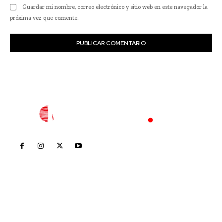
Guardar mi nombre, correo electrónico y sitio web en este navegador la
próxima vez que comente.
Inicio
Nayarit
Nacional
Policiaca
Opinión
Deportes
Edición Impresa
Sociales
Meridiano Vallarta
Contáctanos