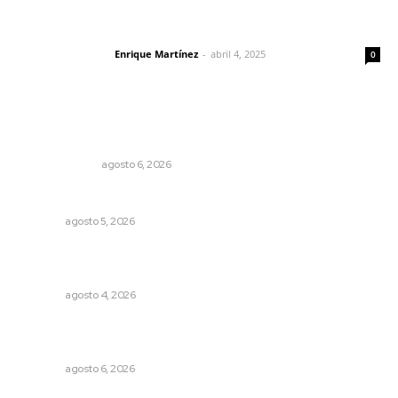
El peatón y la ciudad
Enrique Martínez
-
abril 4, 2025
Letras del director
0
Lo más popular
En el país de las corrupciones
LA SERPENTINA
agosto 6, 2026
Buscan sanar suelos cansados en el norte de Nayarit
NAYARIT
agosto 5, 2026
Fomentan salud integral mediante cultura de la
lactancia materna
NAYARIT
agosto 4, 2026
Instalarán puntos de revisión contra pilotos
alcoholizados
NAYARIT
agosto 6, 2026