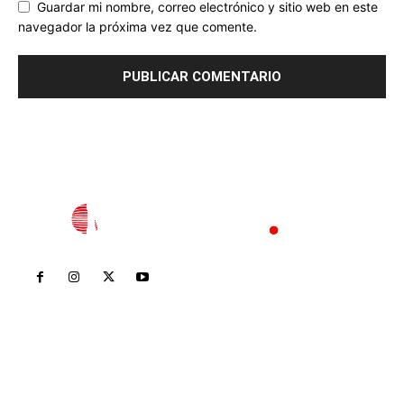
Guardar mi nombre, correo electrónico y sitio web en este
navegador la próxima vez que comente.
Inicio
Nayarit
Nacional
Policiaca
Opinión
Deportes
Edición Impresa
Sociales
Meridiano Vallarta
Contáctanos