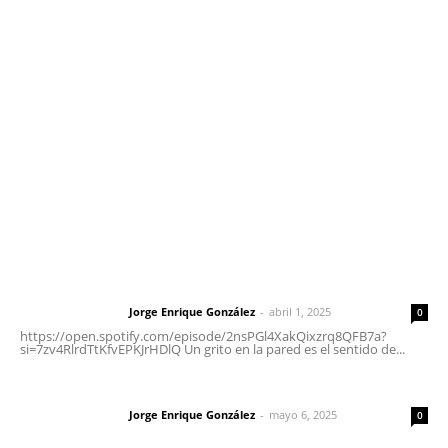
meridianoredacción@gmail.com
Tels. 3112143809 | 3112103211
Oficinas Generales: Av. Independencia #355, Tepic,
Nayarit
Letras del Director
Letras del director | Un grito en la pared
Jorge Enrique González
-
abril 1, 2025
Letras del director
0
https://open.spotify.com/episode/2nsPGl4XakQixzrq8QFB7a?
si=7zv4RlrdTtKfvEPKJrHDlQ Un grito en la pared es el sentido de...
Las vacas de Huajimic
Jorge Enrique González
-
mayo 6, 2025
Letras del director
0