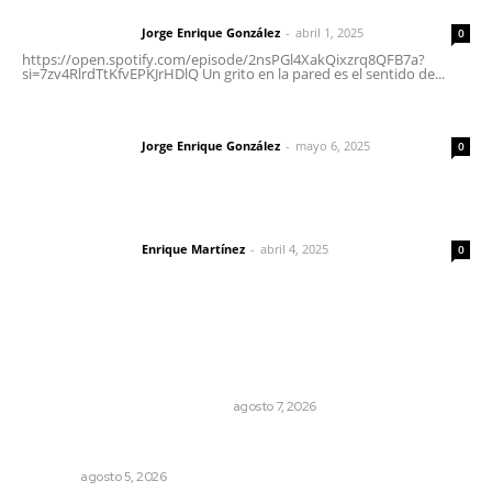
Letras del director | Un grito en la pared
Jorge Enrique González
-
abril 1, 2025
Letras del director
0
https://open.spotify.com/episode/2nsPGl4XakQixzrq8QFB7a?
si=7zv4RlrdTtKfvEPKJrHDlQ Un grito en la pared es el sentido de...
Las vacas de Huajimic
Jorge Enrique González
-
mayo 6, 2025
Letras del director
0
El peatón y la ciudad
Enrique Martínez
-
abril 4, 2025
Letras del director
0
Lo más popular
La Princesa Mololoa y el tóxico que se convirtió en
volcán
LA HISTORIA TAMBIÉN ES NOTICIA
agosto 7, 2026
Alertan de ciberdelincuentes a través de QR falsos
NAYARIT
agosto 5, 2026