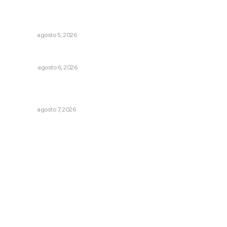
Reafirma DIF Nayarit atención directa a comunidades
vulnerables
NAYARIT
agosto 5, 2026
Probables resultados en gubernaturas
OPINIÓN
agosto 6, 2026
Inauguran espacio de lectura y bebeteca en centro
femenil
NAYARIT
agosto 7, 2026
Archivo mensual
agosto 2026
julio 2026
junio 2026
mayo 2026