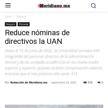
Inicio
Nayarit
Nayarit
Portada
Reduce nóminas de
directivos la UAN
Hasta el 15 de junio de 2022, la Universidad sumaba 449
integrantes del personal directivo de la administración
central y de las unidades académicas en los niveles medio
superior y superior, quienes recibían compensación salarial,
mientras que el mes próximo sólo serán 333
Por
Redacción de Meridiano.mx
-
septiembre 29, 2023
513
0