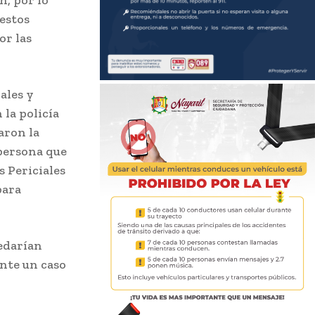
n, por lo
estos
or las
ales y
 la policía
aron la
 persona que
s Periciales
para
edarían
ante un caso