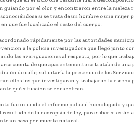
a de que en el sitio olía bastante mal a descomposició
n guiando por el olor y encontraron entre la maleza r
sconociéndose si se trata de un hombre o una mujer p
en que fue localizado el resto del cuerpo.
e acordonado rápidamente por las autoridades municip
vención a la policía investigadora que llegó junto con
ciando las averiguaciones al respecto, por lo que trabaj
 darse cuenta de que aparentemente se trataba de una
dición de calle, solicitaría la presencia de los Servicio
ran ellos los que investigaran y trabajaran la escena 
ante qué situación se encuentran.
nto fue iniciado el informe policial homologado y qu
 resultado de la necropsia de ley, para saber si están 
ante un caso por muerte natural.