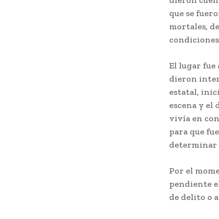
dieron cuent
que se fuero
mortales, de
condiciones 
El lugar fu
dieron inter
estatal, ini
escena y el
vivía en con
para que fue
determinar 
Por el mome
pendiente el
de delito o 