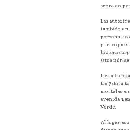
sobre un pr
Las autorid
también acud
personal inv
por lo que s
hiciera carg
situación s
Las autorida
las 7 de la 
mortales ent
avenida Tam
Verde.
Al lugar acu