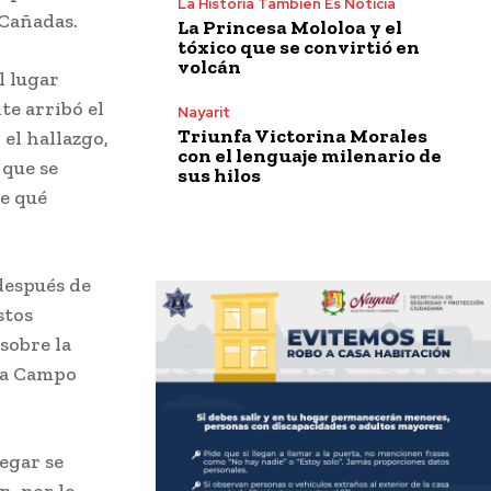
La Historia También Es Noticia
 Cañadas.
La Princesa Mololoa y el
tóxico que se convirtió en
volcán
l lugar
te arribó el
Nayarit
Triunfa Victorina Morales
el hallazgo,
con el lenguaje milenario de
 que se
sus hilos
te qué
después de
stos
sobre la
cia Campo
legar se