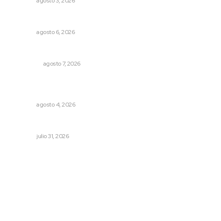
NAYARIT
agosto 3, 2026
Premian a niños con recorrido cultural en San Blas
NAYARIT
agosto 6, 2026
Detienen al exgobernador de Guerrero, Ángel Aguirre
NACIONAL
agosto 7, 2026
Urgen a municipios a formalizar comités de protección
civil
NAYARIT
agosto 4, 2026
Tópicos políticos para analizar
OPINIÓN
julio 31, 2026
Archivo mensual
agosto 2026
julio 2026