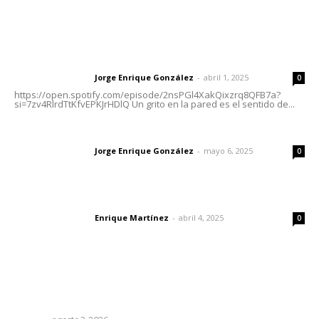
Letras del Director
Letras del director | Un grito en la pared
Jorge Enrique González
-
abril 1, 2025
Letras del director
0
https://open.spotify.com/episode/2nsPGl4XakQixzrq8QFB7a?
si=7zv4RlrdTtKfvEPKJrHDlQ Un grito en la pared es el sentido de...
Las vacas de Huajimic
Jorge Enrique González
-
mayo 6, 2025
Letras del director
0
El peatón y la ciudad
Enrique Martínez
-
abril 4, 2025
Letras del director
0
Lo más popular
Promueven saberes ancestrales en la ruta Potrero
Tradicional