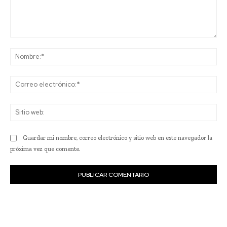
Comentario:
No
Co
ele
Sit
we
Guardar mi nombre, correo electrónico y sitio web en este navegador la
próxima vez que comente.