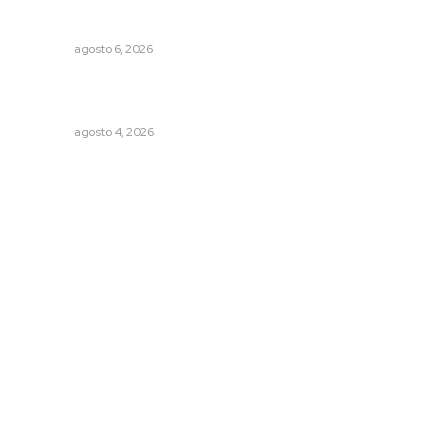
El ’68 y evolución de la democracia
OPINIÓN
agosto 6, 2026
Buen gobierno, buen liderazgo y la amenaza de la
politiquería
OPINIÓN
agosto 4, 2026
Archivo mensual
agosto 2026
julio 2026
junio 2026
mayo 2026
abril 2026
marzo 2026