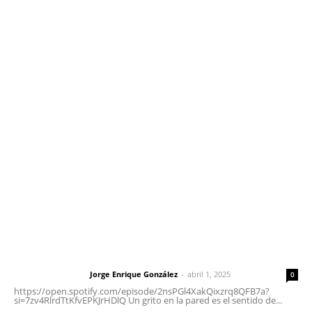
Edición Impresa
Sociales
Meridiano Vallarta
Contáctanos
meridianoredacción@gmail.com
Tels. 3112143809 | 3112103211
Oficinas Generales: Av. Independencia #355, Tepic,
Nayarit
Letras del Director
Letras del director | Un grito en la pared
Jorge Enrique González
-
abril 1, 2025
Letras del director
0
https://open.spotify.com/episode/2nsPGl4XakQixzrq8QFB7a?
si=7zv4RlrdTtKfvEPKJrHDlQ Un grito en la pared es el sentido de...