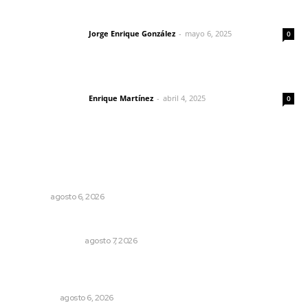
Las vacas de Huajimic
Jorge Enrique González
-
mayo 6, 2025
Letras del director
0
El peatón y la ciudad
Enrique Martínez
-
abril 4, 2025
Letras del director
0
Lo más popular
Buscan asegurar precio competitivo para el arroz
nayarita
NAYARIT
agosto 6, 2026
Edición impresa 07 de junio de 2026
EDICIÓN IMPRESA
agosto 7, 2026
Cobertura de viaje: todo lo que necesitas saber antes
de partir
NACIONAL
agosto 6, 2026