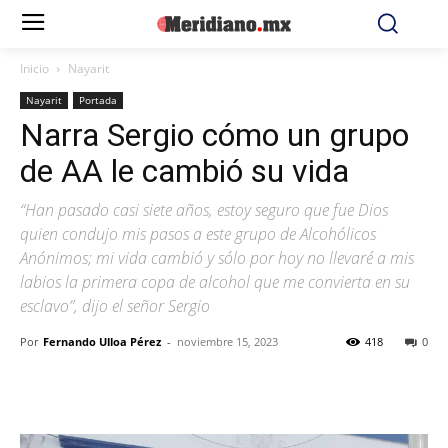
Inicio
Nayarit
Nayarit
Portada
Narra Sergio cómo un grupo
de AA le cambió su vida
“Han pasado casi siete años, estoy seguro que fue Dios
quien condujo mis pasos a este grupo de Alcohólicos
Anónimos; mi vida cambió y sólo por hoy no llevaré a mis
labios la primera copa de alcohol que me convierta en su
esclavo”, dijo el señor Sergio
Por
Fernando Ulloa Pérez
-
noviembre 15, 2023
418
0