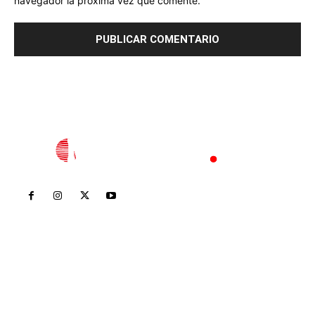
navegador la próxima vez que comente.
Inicio
Nayarit
Nacional
Policiaca
Opinión
Deportes
Edición Impresa
Sociales
Meridiano Vallarta
Contáctanos