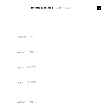
El peatón y la ciudad
Enrique Martínez
-
abril 4, 2025
Letras del director
0
Lo más popular
Más orden en las precampañas
OPINIÓN
agosto 3, 2026
Fortalecen infraestructura de salud
NAYARIT
agosto 3, 2026
Rehabilitan infraestructura de preparatorias de la UAN
NAYARIT
agosto 7, 2026
Caen ingresos por remesas durante el primer semestre
NAYARIT
agosto 3, 2026
Promueven riqueza natural y rituales ancestrales en el
municipio de Ruiz
NAYARIT
agosto 3, 2026