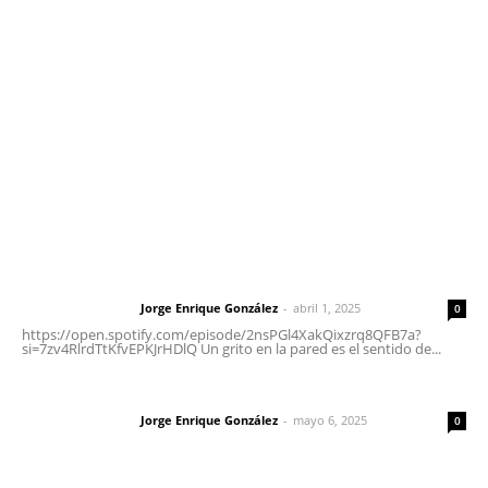
meridianoredacción@gmail.com
Tels. 3112143809 | 3112103211
Oficinas Generales: Av. Independencia #355, Tepic,
Nayarit
Letras del Director
Letras del director | Un grito en la pared
Jorge Enrique González
-
abril 1, 2025
Letras del director
0
https://open.spotify.com/episode/2nsPGl4XakQixzrq8QFB7a?
si=7zv4RlrdTtKfvEPKJrHDlQ Un grito en la pared es el sentido de...
Las vacas de Huajimic
Jorge Enrique González
-
mayo 6, 2025
Letras del director
0