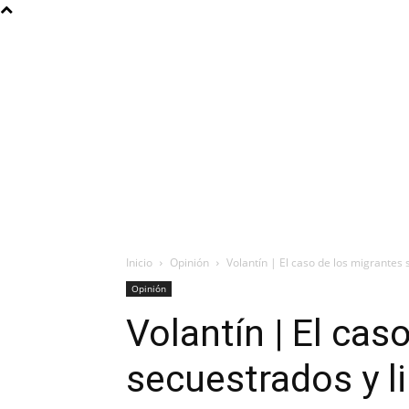
Inicio
Opinión
Volantín | El caso de los migrantes
Opinión
Volantín | El cas
secuestrados y l