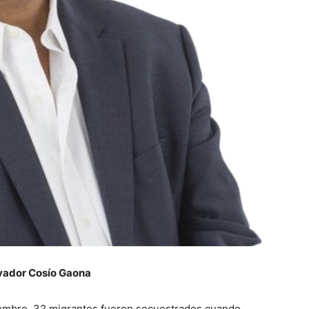
vador Cosío Gaona
ciembre, 32 migrantes fueron secuestrados cuando