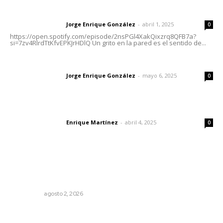
Letras del director | Un grito en la pared
Jorge Enrique González
-
abril 1, 2025
Letras del director
0
https://open.spotify.com/episode/2nsPGl4XakQixzrq8QFB7a?
si=7zv4RlrdTtKfvEPKJrHDlQ Un grito en la pared es el sentido de...
Las vacas de Huajimic
Jorge Enrique González
-
mayo 6, 2025
Letras del director
0
El peatón y la ciudad
Enrique Martínez
-
abril 4, 2025
Letras del director
0
Lo más popular
Madrugada de terror en Tepic: borrachas provocan
aparatoso accidente y huye
POLICIACA
agosto 2, 2026
Reportan buen comportamiento ciudadano durante
periodo vacacional