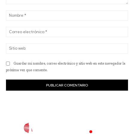
Comentario:
No
Co
ele
Sit
we
Guardar mi nombre, correo electrónico y sitio web en este navegador la
próxima vez que comente.