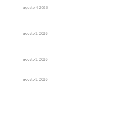
NAYARIT
agosto 4, 2026
Fortalecen atención social con nuevas sedes para la
niñez nayarita
NAYARIT
agosto 3, 2026
Impulsan ruta turística en San Blas; Mecatán: Tierra de
Agua, Senderos y Plátanos
NAYARIT
agosto 3, 2026
Prohibirán celulares en escuelas de Nayarit
NAYARIT
agosto 5, 2026
Archivo mensual
agosto 2026
julio 2026