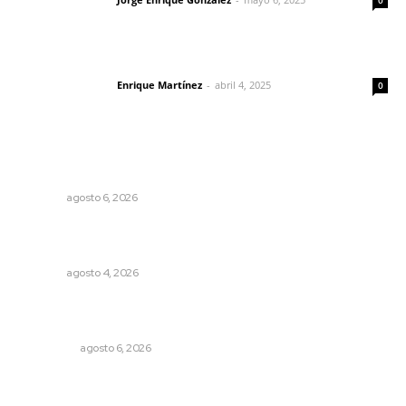
Letras del director
0
El peatón y la ciudad
Enrique Martínez
-
abril 4, 2025
Letras del director
0
Lo más popular
Niegan que hayan encontrado drogas en el anexo Zion
NAYARIT
agosto 6, 2026
Aclara Marakame tarifas y programas de apoyo para
rehabilitación
NAYARIT
agosto 4, 2026
Mecánico estrella vehículo que acababa de reparar en la
Tepic-Mazatlán
POLICIACA
agosto 6, 2026
Recuperan la audición mediante procesadores
cocleares