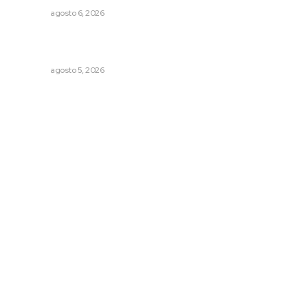
NAYARIT
agosto 6, 2026
Liquidación en ingenio de Puga se ejecuta a 985 pesos
por tonelada
NAYARIT
agosto 5, 2026
Archivo mensual
agosto 2026
julio 2026
junio 2026
mayo 2026
abril 2026
marzo 2026