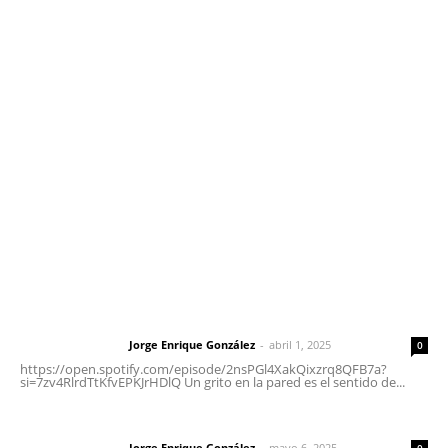
Contáctanos
meridianoredacción@gmail.com
Tels. 3112143809 | 3112103211
Oficinas Generales: Av. Independencia #355, Tepic,
Nayarit
Letras del Director
Letras del director | Un grito en la pared
Jorge Enrique González
-
abril 1, 2025
Letras del director
0
https://open.spotify.com/episode/2nsPGl4XakQixzrq8QFB7a?
si=7zv4RlrdTtKfvEPKJrHDlQ Un grito en la pared es el sentido de...
Las vacas de Huajimic
Jorge Enrique González
-
mayo 6, 2025