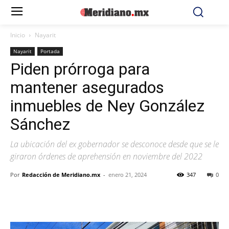
Inicio
Nayarit
Nayarit
Portada
Piden prórroga para
mantener asegurados
inmuebles de Ney González
Sánchez
La ubicación del ex gobernador se desconoce desde que se le
giraron órdenes de aprehensión en noviembre del 2022
Por
Redacción de Meridiano.mx
-
enero 21, 2024
347
0