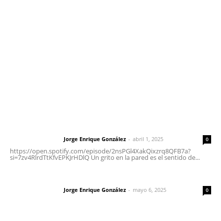
meridianoredacción@gmail.com
Tels. 3112143809 | 3112103211
Oficinas Generales: Av. Independencia #355, Tepic,
Nayarit
Letras del Director
Letras del director | Un grito en la pared
Jorge Enrique González
-
abril 1, 2025
Letras del director
0
https://open.spotify.com/episode/2nsPGl4XakQixzrq8QFB7a?
si=7zv4RlrdTtKfvEPKJrHDlQ Un grito en la pared es el sentido de...
Las vacas de Huajimic
Jorge Enrique González
-
mayo 6, 2025
Letras del director
0