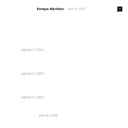
El peatón y la ciudad
Enrique Martínez
-
abril 4, 2025
Letras del director
0
Lo más popular
Advierten inconsistencia en reparación del daño por
delito de corrupción de menores
NAYARIT
agosto 3, 2026
Establecen precio de garantía para ganado en
Compostela
NAYARIT
agosto 5, 2026
Explican origen científico de inundaciones en Tepic y
Xalisco
NAYARIT
agosto 5, 2026
Resumen semanal de noticias
MONITOR POLÍTICO
julio 31, 2026
Policías municipales adultas