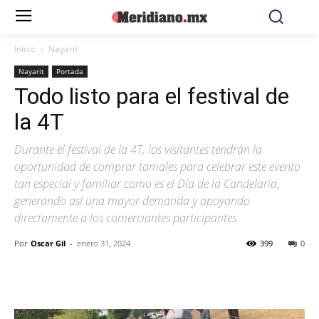
Inicio
Nayarit
Nayarit
Portada
Todo listo para el festival de
la 4T
Durante el festival de la 4T, los visitantes tendrán la
oportunidad de comprar tamales para celebrar este evento
tan especial y familiar como es el Día de la Candelaria,
generando así una mayor demanda y apoyando
directamente a los comerciantes participantes
Por
Oscar Gil
-
enero 31, 2024
399
0