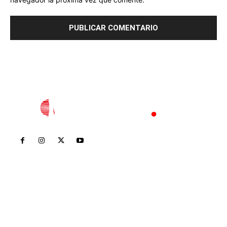
Inicio
Nayarit
Nacional
Policiaca
Opinión
Deportes
Edición Impresa
Sociales
Meridiano Vallarta
Contáctanos