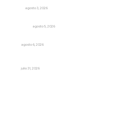
Eliminan delincuente en Bahía de Banderas
POLICIACA
agosto 3, 2026
La Inteligencia Artificial enfrenta a dos grupos humanos
LA SERPENTINA
agosto 5, 2026
El ’68 y evolución de la democracia
OPINIÓN
agosto 6, 2026
Registra Puente Federación avance físico superior al
noventa por ciento
NAYARIT
julio 31, 2026
Archivo mensual
agosto 2026
julio 2026
junio 2026