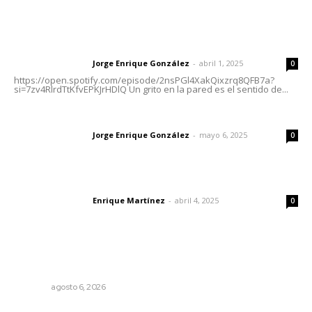
Letras del Director
Letras del director | Un grito en la pared
Jorge Enrique González
-
abril 1, 2025
Letras del director
0
https://open.spotify.com/episode/2nsPGl4XakQixzrq8QFB7a?
si=7zv4RlrdTtKfvEPKJrHDlQ Un grito en la pared es el sentido de...
Las vacas de Huajimic
Jorge Enrique González
-
mayo 6, 2025
Letras del director
0
El peatón y la ciudad
Enrique Martínez
-
abril 4, 2025
Letras del director
0
Lo más popular
Niegan que hayan encontrado drogas en el anexo Zion
NAYARIT
agosto 6, 2026