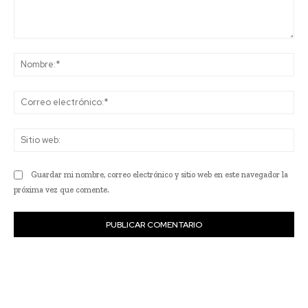
Comentario:
No
Co
ele
Sit
we
Guardar mi nombre, correo electrónico y sitio web en este navegador la
próxima vez que comente.