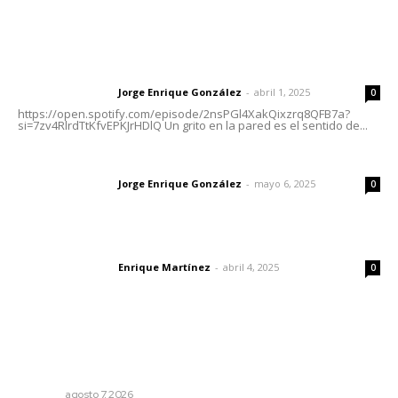
Letras del Director
Letras del director | Un grito en la pared
Jorge Enrique González
-
abril 1, 2025
Letras del director
0
https://open.spotify.com/episode/2nsPGl4XakQixzrq8QFB7a?
si=7zv4RlrdTtKfvEPKJrHDlQ Un grito en la pared es el sentido de...
Las vacas de Huajimic
Jorge Enrique González
-
mayo 6, 2025
Letras del director
0
El peatón y la ciudad
Enrique Martínez
-
abril 4, 2025
Letras del director
0
Lo más popular
Capacitan a funcionarios de Tepic en sensibilización
sobre autismo
NAYARIT
agosto 7, 2026