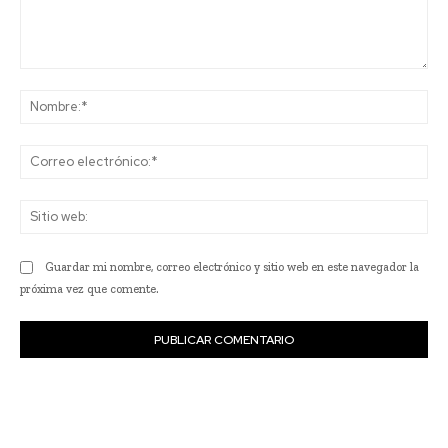
Comentario:
No
Co
ele
Sit
we
Guardar mi nombre, correo electrónico y sitio web en este navegador la
próxima vez que comente.