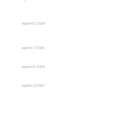
¿De qué sirven los foros sobre la NEM?: eufemismos y
mentiras
OPINIÓN
agosto 3, 2026
Analizan potencial minero en diversas regiones del
estado
NAYARIT
agosto 7, 2026
Prohibirán celulares en escuelas de Nayarit
NAYARIT
agosto 5, 2026
Honran el legado del maestro Mariano Valadez Navarro
NAYARIT
agosto 7, 2026
Archivo mensual
agosto 2026