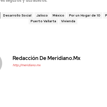
res seguros y duraderos.
Desarrollo Social
Jalisco
México
Por un Hogar de 10
P
Puerto Vallarta
Vivienda
Redacción De Meridiano.mx
http://meridiano.mx