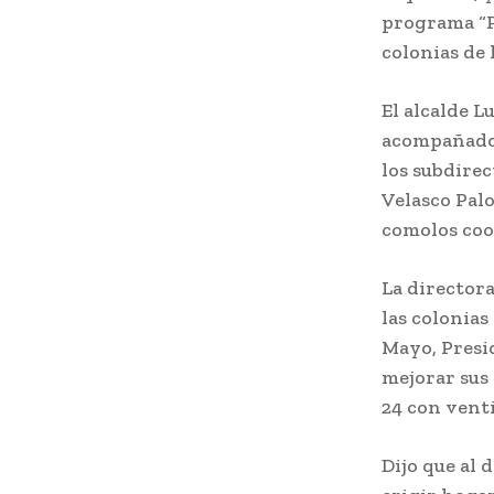
programa “Po
colonias de 
El alcalde L
acompañado 
los subdire
Velasco Pal
comolos coo
La directora
las colonias
Mayo, Presid
mejorar sus 
24 con venti
Dijo que al 