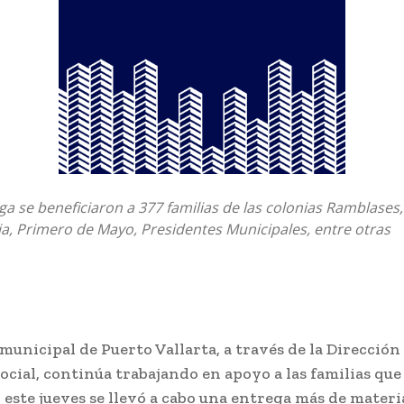
ga se beneficiaron a 377 familias de las colonias Ramblases
a, Primero de Mayo, Presidentes Municipales, entre otras
municipal de Puerto Vallarta, a través de la Dirección
ocial, continúa trabajando en apoyo a las familias que
 este jueves se llevó a cabo una entrega más de materi