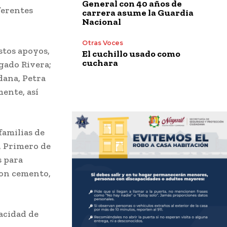
General con 40 años de
ferentes
carrera asume la Guardia
Nacional
Otras Voces
stos apoyos,
El cuchillo usado como
cuchara
gado Rivera;
dana, Petra
ente, así
familias de
, Primero de
s para
 con cemento,
pacidad de