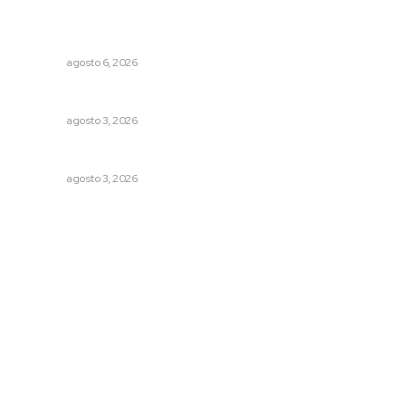
Recuperan la audición mediante procesadores
cocleares
NAYARIT
agosto 6, 2026
Busca CECAN a los mejores cortometrajes nayaritas
NAYARIT
agosto 3, 2026
Fortalecen infraestructura de salud
NAYARIT
agosto 3, 2026
Archivo mensual
agosto 2026
julio 2026
junio 2026
mayo 2026