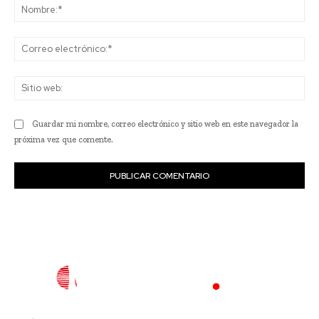
No
Co
ele
Sit
we
Guardar mi nombre, correo electrónico y sitio web en este navegador la
próxima vez que comente.