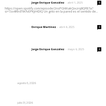
Jorge Enrique González
-
abril 1, 2025
Letras del director
0
https://open.spotify.com/episode/2nsPGl4XakQixzrq8QFB7a?
si=7zv4RlrdTtKfvEPKJrHDlQ Un grito en la pared es el sentido de...
El peatón y la ciudad
Enrique Martínez
-
abril 4, 2025
Letras del director
0
Las vacas de Huajimic
Jorge Enrique González
-
mayo 6, 2025
Letras del director
0
Lo más popular
Perdió todo por las drogas, pero logró recuperar a su
familia
NAYARIT
agosto 5, 2026
Mejoran transparencia municipal con taller de evolución
patrimonial en Acaponeta
NAYARIT
julio 31, 2026