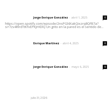
Letras del director | Un grito en la pared
Jorge Enrique González
-
abril 1, 2025
Letras del director
0
https://open.spotify.com/episode/2nsPGl4XakQixzrq8QFB7a?
si=7zv4RlrdTtKfvEPKJrHDlQ Un grito en la pared es el sentido de...
El peatón y la ciudad
Enrique Martínez
-
abril 4, 2025
Letras del director
0
Las vacas de Huajimic
Jorge Enrique González
-
mayo 6, 2025
Letras del director
0
Lo más popular
Edición impresa 31 de julio de 2026
EDICIÓN IMPRESA
julio 31, 2026
Fomentan cultura de prevención contra el cáncer de
próstata