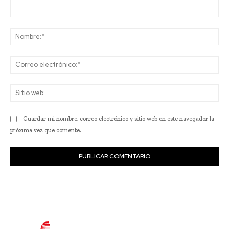
Comentario:
No
Co
ele
Sit
we
Guardar mi nombre, correo electrónico y sitio web en este navegador la
próxima vez que comente.