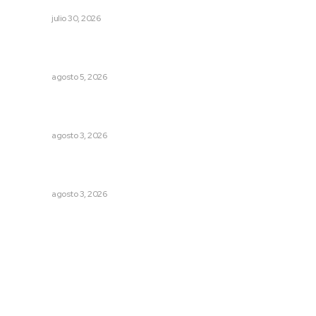
NAYARIT
julio 30, 2026
Perdió todo por las drogas, pero logró recuperar a su
familia
NAYARIT
agosto 5, 2026
Refuerzan blindaje estatal ante conflictos en regiones
vecinas
NAYARIT
agosto 3, 2026
Exigen adaptar fechas de veda ante riesgos climáticos
y comerciales
NAYARIT
agosto 3, 2026
Archivo mensual
agosto 2026
julio 2026