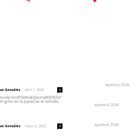
l
Policiaca
Opinión
Deportes
Edición Impresa
S
rector
Lo más popular
El cuchillo usado como cuch
 | Un grito en la pared
OTRAS VOCES
agosto 6, 2026
que González
-
abril 1, 2025
0
Agosto, la hora de definirs
episode/2nsPGl4XakQixzrq8QFB7a?
 grito en la pared es el sentido
OPINIÓN
agosto 6, 2026
Los cambios en la política
imic
OPINIÓN
agosto 6, 2026
que González
-
mayo 6, 2025
0
Promueven ruta deportiva 