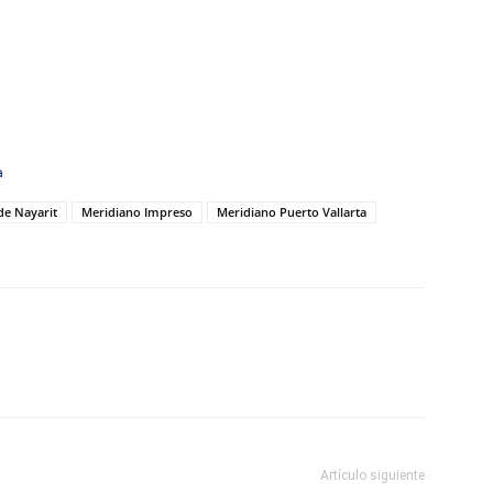
a
de Nayarit
Meridiano Impreso
Meridiano Puerto Vallarta
Artículo siguiente