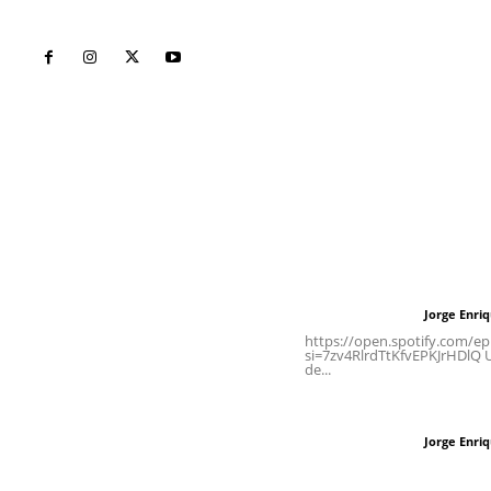
Inicio
Nayarit
Naciona
Contáctanos
Letras del Di
meridianoredacción@gmail.com
Letras del director
Jorge Enri
Letras del director
Tels. 3112143809 | 3112103211
https://open.spotify.com/
si=7zv4RlrdTtKfvEPKJrHDlQ Un
de...
Oficinas Generales: Av.
Independencia #355, Tepic,
Las vacas de Huaj
Nayarit
Jorge Enri
Letras del director