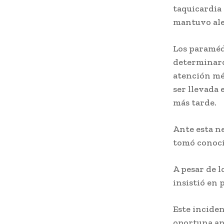
taquicardia 
mantuvo ale
Los paramédi
determinaron
atención mé
ser llevada
más tarde.
Ante esta ne
tomó conoci
A pesar de l
insistió en 
Este incide
oportuna an