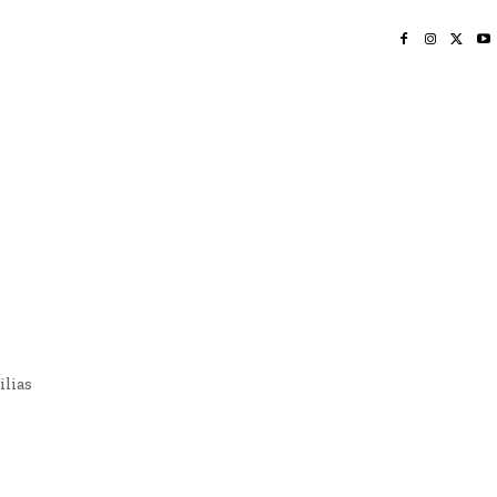
INICIO
NAYARIT
NACIONAL
POLICIACA
OPINIÓN
DEPORTES
EDICIÓN IMPRESA
SOCIALES
MERIDIANO VALLARTA
ilias