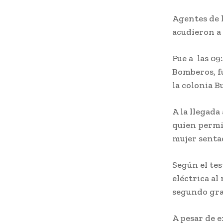
Agentes de 
acudieron a 
Fue a las 09
Bomberos, fu
la colonia 
A la llegada
quien permi
mujer sentad
Según el te
eléctrica al
segundo gra
A pesar de 