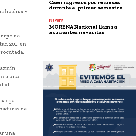
Caen ingresos por remesas
durante el primer semestre
os hechos y
Nayarit
MORENA Nacional llama a
aspirantes nayaritas
uerpo de
tad 201, en
trocutada.
Jazmín,
on a una
edad.
scarga
emaduras de
ar una