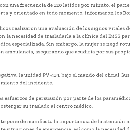
con una frecuencia de 120 latidos por minuto, el pacie
rta y orientado en todo momento, informaron los Bo
cos realizaron una evaluación de los signos vitales d
 la necesidad de trasladarla a la clínica del IMSS par
dica especializada. Sin embargo, la mujer se negó ro
 en ambulancia, asegurando que acudiría por sus propi
gativa, la unidad PV-419, bajo el mando del oficial Gu
miento del incidente.
os esfuerzos de persuasión por parte de los paramédico
postergar su traslado al centro médico.
nte pone de manifiesto la importancia de la atención 
te situaciones de emergencia, así como la necesidad d