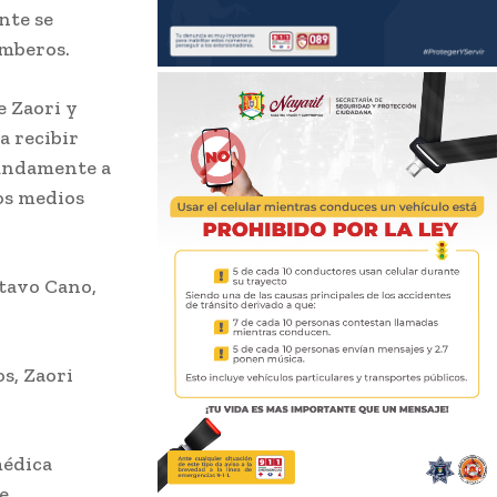
nte se
mberos.
e Zaori y
a recibir
tundamente a
os medios
stavo Cano,
s, Zaori
médica
e