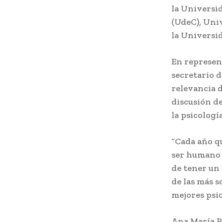
la Universi
(UdeC), Uni
la Universi
En represen
secretario 
relevancia 
discusión de
la psicologí
“Cada año qu
ser humano e
de tener un 
de las más s
mejores psic
Ana María Pé