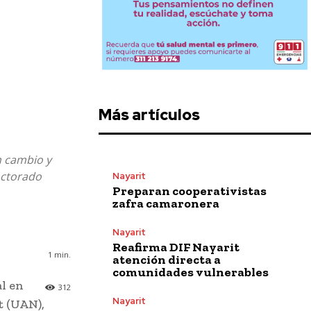
Más artículos
n cambio y
octorado
Nayarit
Preparan cooperativistas
zafra camaronera
Nayarit
Reafirma DIF Nayarit
1
min.
atención directa a
comunidades vulnerables
al en
312
Nayarit
t (UAN),