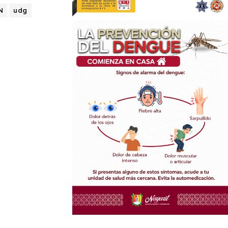
N
udg