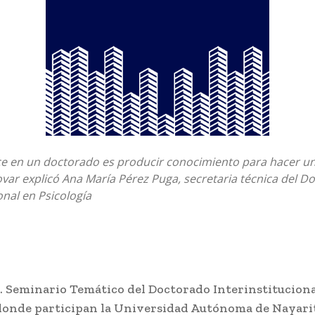
ce en un doctorado es producir conocimiento para hacer u
ovar explicó Ana María Pérez Puga, secretaria técnica del D
onal en Psicología
o. Seminario Temático del Doctorado Interinstitucion
 donde participan la Universidad Autónoma de Nayari