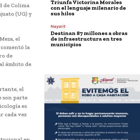
Triunfa Victorina Morales
d de Colima
con el lenguaje milenario de
sus hilos
juato (UG) y
Nayarit
Destinan 87 millones a obras
de infraestructura en tres
Meza, el
municipios
, comentó la
ro de
 al ámbito de
tante, el
e son parte
icología es
ar cada vez
itucional en