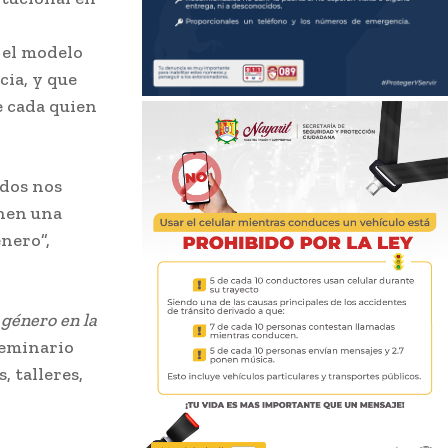
 el modelo
cia, y que
e cada quien
odos nos
enen una
énero”,
 género en la
seminario
 talleres,