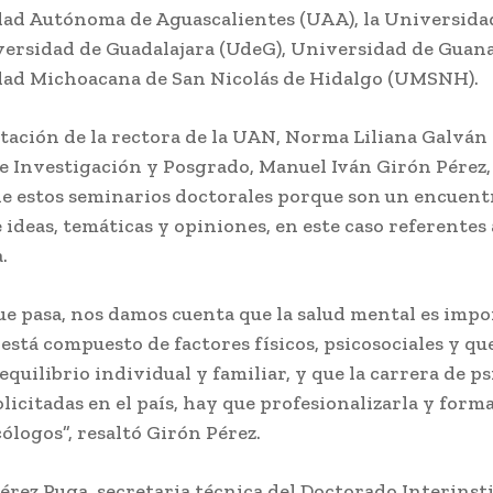
dad Autónoma de Aguascalientes (UAA), la Universida
versidad de Guadalajara (UdeG), Universidad de Guana
dad Michoacana de San Nicolás de Hidalgo (UMSNH).
tación de la rectora de la UAN, Norma Liliana Galván 
de Investigación y Posgrado, Manuel Iván Girón Pérez
de estos seminarios doctorales porque son un encuent
 ideas, temáticas y opiniones, en este caso referentes
a.
e pasa, nos damos cuenta que la salud mental es impor
stá compuesto de factores físicos, psicosociales y qu
equilibrio individual y familiar, y que la carrera de ps
olicitadas en el país, hay que profesionalizarla y form
ólogos”, resaltó Girón Pérez.
rez Puga, secretaria técnica del Doctorado Interinst