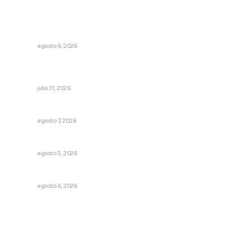
Lo más popular
Muere Raúl Lucachín, el brujo de Jomulco que le dijo no
al diablo
NAYARIT
agosto 6, 2026
Impulsan competitividad turística mediante diálogo
directo en Santa María
NAYARIT
julio 31, 2026
Culmina El Molino liquidación productores de caña
NAYARIT
agosto 7, 2026
Prohibirán celulares en escuelas de Nayarit
NAYARIT
agosto 5, 2026
Plantarán en Nayarit miles de árboles
NAYARIT
agosto 6, 2026
Archivo mensual