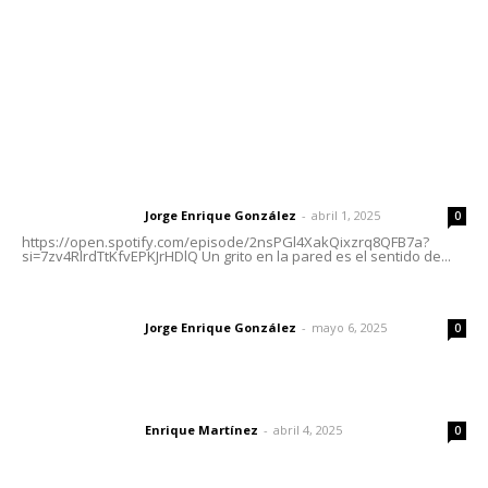
Oficinas Generales: Av. Independencia #355, Tepic,
Nayarit
Letras del Director
Letras del director | Un grito en la pared
Jorge Enrique González
-
abril 1, 2025
Letras del director
0
https://open.spotify.com/episode/2nsPGl4XakQixzrq8QFB7a?
si=7zv4RlrdTtKfvEPKJrHDlQ Un grito en la pared es el sentido de...
Las vacas de Huajimic
Jorge Enrique González
-
mayo 6, 2025
Letras del director
0
El peatón y la ciudad
Enrique Martínez
-
abril 4, 2025
Letras del director
0