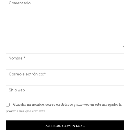
Comentario:
No
Co
ele
Sit
we
Guardar mi nombre, correo electrónico y sitio web en este navegador la
próxima vez que comente.