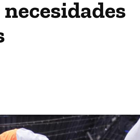
s necesidades
s