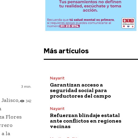
Más artículos
Nayarit
Garantizan acceso a
3
min.
seguridad social para
productores del campo
Jalisco,
342
n
Nayarit
Refuerzan blindaje estatal
a Flores
ante conflictos en regiones
rrero
vecinas
a la