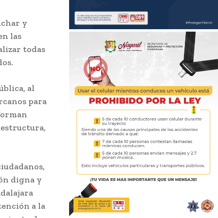
uchar y
en las
alizar todas
dos.
blica, al
ercanos para
 forman
aestructura,
 ciudadanos,
ión digna y
adalajara
tención a la