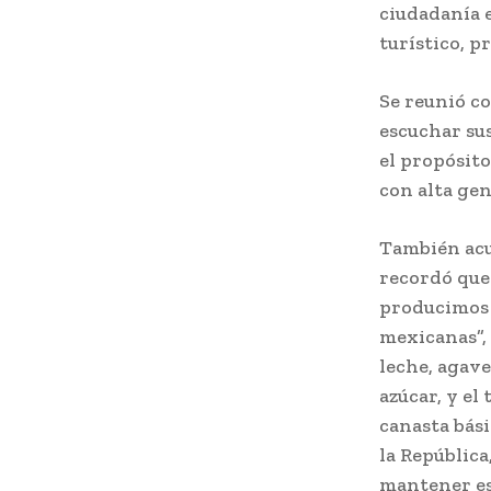
ciudadanía e
turístico, p
Se reunió c
escuchar sus
el propósito
con alta ge
También acu
recordó que
producimos 
mexicanas”, 
leche, agave
azúcar, y el
canasta bási
la República
mantener ese