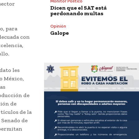
Monitor Político
sector
Dicen que el SAT está
perdonando multas
Opinión
o, para
Galope
adecuada con
xcelencia,
llo.
dato les
o México,
as
roducción de
ción de
tículos de la
l Senado de
 permitan