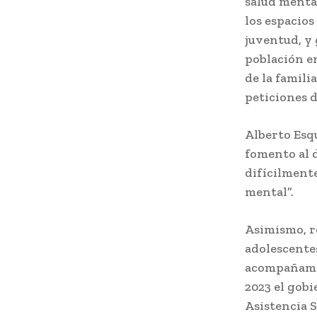
salud mental
los espacios
juventud, y
población e
de la famili
peticiones d
Alberto Esqu
fomento al d
difícilmente
mental”.
Asimismo, re
adolescente
acompañamie
2023 el gobi
Asistencia S