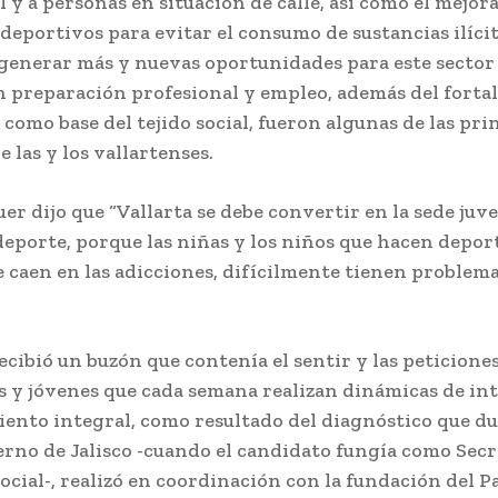
 y a personas en situación de calle, así como el mejo
 deportivos para evitar el consumo de sustancias ilícit
 generar más y nuevas oportunidades para este sector
n preparación profesional y empleo, además del forta
a como base del tejido social, fueron algunas de las pri
e las y los vallartenses.
er dijo que “Vallarta se debe convertir en la sede juve
eporte, porque las niñas y los niños que hacen depor
 caen en las adicciones, difícilmente tienen problema
cibió un buzón que contenía el sentir y las peticione
s y jóvenes que cada semana realizan dinámicas de in
nto integral, como resultado del diagnóstico que du
erno de Jalisco -cuando el candidato fungía como Secr
ocial-, realizó en coordinación con la fundación del P