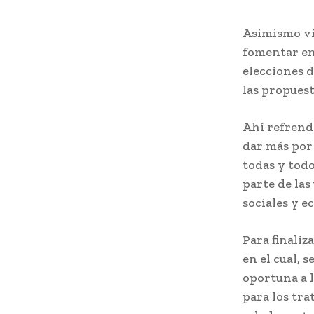
Asimismo vi
fomentar en 
elecciones d
las propuest
Ahí refrendó
dar más por 
todas y tod
parte de las
sociales y e
Para finaliz
en el cual, 
oportuna a l
para los tra