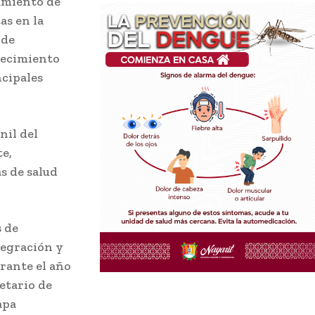
ramiento de
as en la
 de
lecimiento
ncipales
nil del
te,
s de salud
s de
tegración y
rante el año
etario de
apa