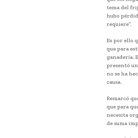
tema del fri
hubo pérdid
requiere”.
Es por ello 
que para est
ganadería. E
presentó una
no se ha hec
causa.
Remarcó que
que para qu
necesita or
de suma imp