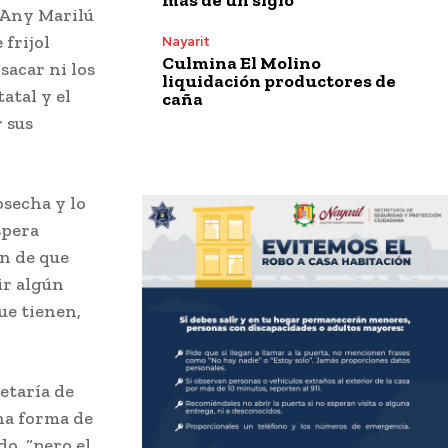
, Any Marilú
frijol
Nayarit
Culmina El Molino
sacar ni los
liquidación productores de
atal y el
caña
r sus
osecha y lo
spera
in de que
ir algún
ue tienen,
etaría de
una forma de
do, “pero el