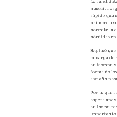
La candidata
necesita or
rápido que e
primero a su
permite la 
pérdidas en 
Explicó que 
encarga de 
en tiempo y 
forma de le
tamaño nece
Por lo que s
espera apoya
en los munic
importante p