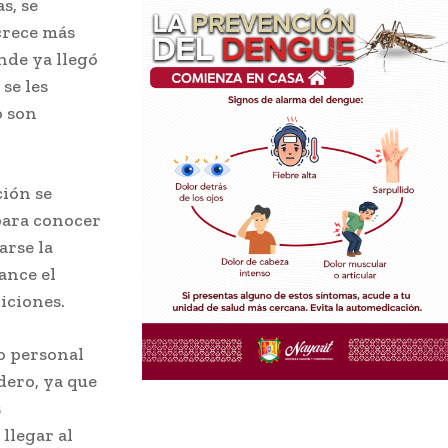
s, se
crece más
nde ya llegó
se les
o son
ción se
para conocer
arse la
ance el
iciones.
lo personal
dero, ya que
s
 llegar al