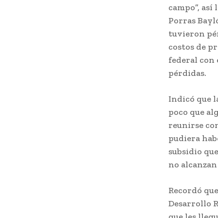
campo”, así 
Porras Bayló
tuvieron pér
costos de pr
federal con 
pérdidas.
Indicó que l
poco que alg
reunirse con
pudiera hab
subsidio que
no alcanzan 
Recordó que 
Desarrollo R
que les lleg