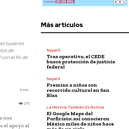
Más artículos
ol tuvieron
stos de
Nayarit
Tras operativo, el CEDE
con el fin de
busca protección de justicia
federal
Nayarit
Premian a niños con
recorrido cultural en San
3
min.
Blas
275
La Historia También Es Noticia
El Google Maps del
e nos
Porfiriato: así conocieron
México miles de niños hace
s el apoyo al
más de un siglo