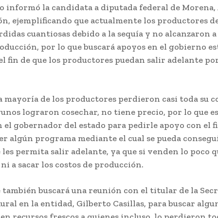
lo informó la candidata a diputada federal de Morena
n, ejemplificando que actualmente los productores de 
didas cuantiosas debido a la sequía y no alcanzaron a 
oducción, por lo que buscará apoyos en el gobierno est
el fin de que los productores puedan salir adelante po
a mayoría de los productores perdieron casi toda su c
unos lograron cosechar, no tiene precio, por lo que e
 el gobernador del estado para pedirle apoyo con el f
er algún programa mediante el cual se pueda consegu
 les permita salir adelante, ya que si venden lo poco q
ni a sacar los costos de producción.
también buscará una reunión con el titular de la Secr
ural en la entidad, Gilberto Casillas, para buscar alg
uen recursos frescos a quienes incluso, lo perdieron to