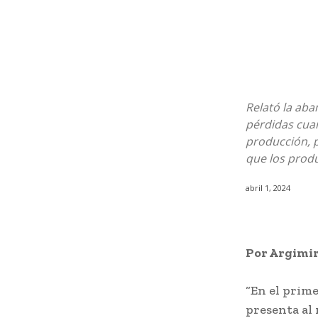
Relató la aba
pérdidas cuan
producción, p
que los prod
abril 1, 2024
Por Argimi
“En el prime
presenta al 