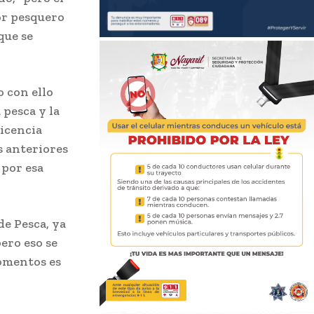
tor pesquero
que se
o con ello
 pesca y la
licencia
s anteriores
 por esa
e Pesca, ya
ero eso se
momentos es