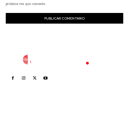
próxima vez que comente.
Inicio
Nayarit
Nacional
Policiaca
Opinión
Deportes
Edición Impresa
Sociales
Meridiano Vallarta
Contáctanos