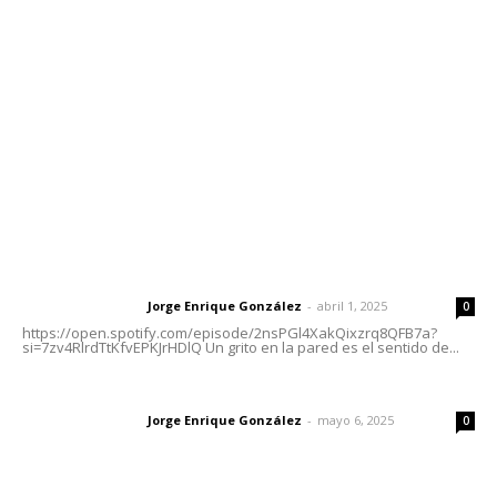
meridianoredacción@gmail.com
Tels. 3112143809 | 3112103211
Oficinas Generales: Av. Independencia #355, Tepic,
Nayarit
Letras del Director
Letras del director | Un grito en la pared
Jorge Enrique González
-
abril 1, 2025
Letras del director
0
https://open.spotify.com/episode/2nsPGl4XakQixzrq8QFB7a?
si=7zv4RlrdTtKfvEPKJrHDlQ Un grito en la pared es el sentido de...
Las vacas de Huajimic
Jorge Enrique González
-
mayo 6, 2025
Letras del director
0
El peatón y la ciudad