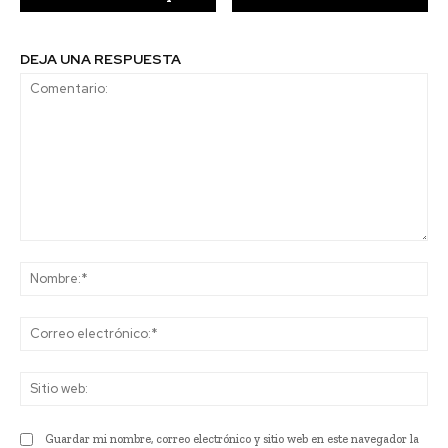
DEJA UNA RESPUESTA
Comentario:
No
Co
ele
Sit
we
Guardar mi nombre, correo electrónico y sitio web en este navegador la