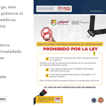
rgo, este
 pidieron el
amédicos,
bía
stros
 trasladado
ser
ado
smo