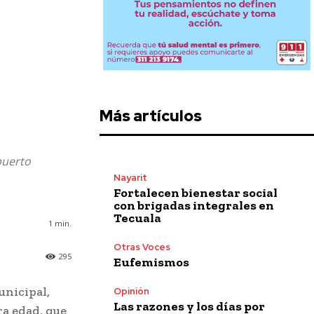
Más artículos
puerto
Nayarit
Fortalecen bienestar social
con brigadas integrales en
Tecuala
1
min.
Otras Voces
295
Eufemismos
unicipal,
Opinión
Las razones y los días por
ra edad, que