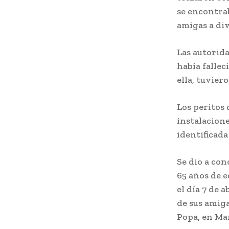
se encontrab
amigas a div
Las autorida
había fallec
ella, tuvier
Los peritos 
instalacion
identificada
Se dio a con
65 años de 
el día 7 de 
de sus amiga
Popa, en Mar