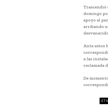
Trascendió q
domingo por
apoyo al per
arribando u
desvanecido
Ante estos h
correspondi
a las instal
reclamada de
De momento 
correspondi
ETI