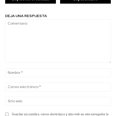
DEJA UNA RESPUESTA
Comentario:
No
Co
ele
Sit
we
Guardar mi nombre, correo electrónico y sitio web en este navegador la