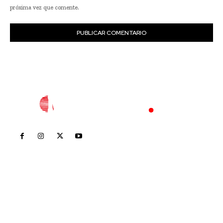
próxima vez que comente.
Inicio
Nayarit
Nacional
Policiaca
Opinión
Deportes
Edición Impresa
Sociales
Meridiano Vallarta
Contáctanos