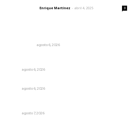
El peatón y la ciudad
Enrique Martínez
-
abril 4, 2025
Letras del director
0
Lo más popular
Edición impresa 06 de agosto de 2026
EDICIÓN IMPRESA
agosto 6, 2026
Supervisan normas de calidad en establecimientos
turísticos de Tepic
NAYARIT
agosto 6, 2026
Preparan la Feria de Regreso a Clases
NAYARIT
agosto 6, 2026
Presentará Escuela de Bellas Artes resultados de
cursos vacacionales
NAYARIT
agosto 7, 2026
Pensiones absorben un tercio de lo que gasta el
gobierno