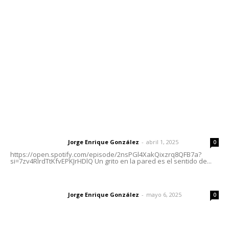
meridianoredacción@gmail.com
Tels. 3112143809 | 3112103211
Oficinas Generales: Av. Independencia #355, Tepic,
Nayarit
Letras del Director
Letras del director | Un grito en la pared
Jorge Enrique González
-
abril 1, 2025
Letras del director
0
https://open.spotify.com/episode/2nsPGl4XakQixzrq8QFB7a?
si=7zv4RlrdTtKfvEPKJrHDlQ Un grito en la pared es el sentido de...
Las vacas de Huajimic
Jorge Enrique González
-
mayo 6, 2025
Letras del director
0