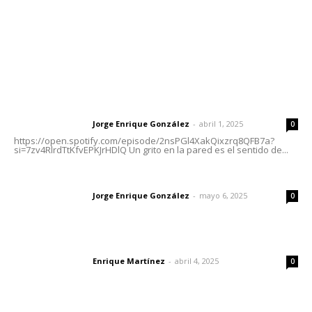
Nayarit
Letras del Director
Letras del director | Un grito en la pared
Jorge Enrique González
-
abril 1, 2025
Letras del director
0
https://open.spotify.com/episode/2nsPGl4XakQixzrq8QFB7a?
si=7zv4RlrdTtKfvEPKJrHDlQ Un grito en la pared es el sentido de...
Las vacas de Huajimic
Jorge Enrique González
-
mayo 6, 2025
Letras del director
0
El peatón y la ciudad
Enrique Martínez
-
abril 4, 2025
Letras del director
0
Lo más popular