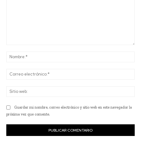
Comentario:
No
Co
ele
Sit
we
Guardar mi nombre, correo electrónico y sitio web en este navegador la
próxima vez que comente.