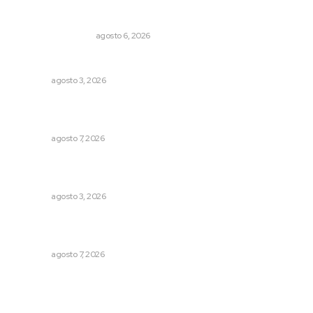
Por inseguridad, cero aguacate a Estados Unidos
MONITOR POLÍTICO
agosto 6, 2026
Fortalecen infraestructura de salud
NAYARIT
agosto 3, 2026
Impulsan vocaciones tecnológicas mediante ciencia de
datos y robótica
NAYARIT
agosto 7, 2026
Prevención del feminicidio: la urgencia de la denuncia
temprana
NAYARIT
agosto 3, 2026
Fortalecen vínculos entre sector educativo y gobierno
de Nayarit
NAYARIT
agosto 7, 2026
Archivo mensual