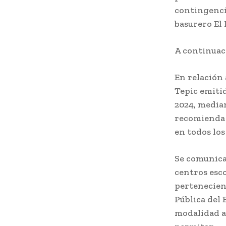
contingenci
basurero El 
A continuaci
En relación 
Tepic emitid
2024, median
recomienda l
en todos los
Se comunica 
centros esc
pertenecient
Pública del 
modalidad a 