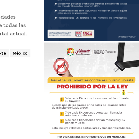
edades
e todas las
tal actual.
tete
México