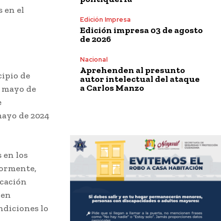
 en el
Edición Impresa
Edición impresa 03 de agosto
de 2026
Nacional
Aprehenden al presunto
cipio de
autor intelectual del ataque
a Carlos Manzo
e mayo de
e
mayo de 2024
 en los
iormente,
ucación
 en
ndiciones lo