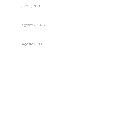
NAYARIT
julio 31, 2026
Pierden agaveros 800 mil pesos por hectárea
NAYARIT
agosto 7, 2026
Los cambios en la política
OPINIÓN
agosto 6, 2026
Archivo mensual
agosto 2026
julio 2026
junio 2026
mayo 2026
abril 2026
marzo 2026