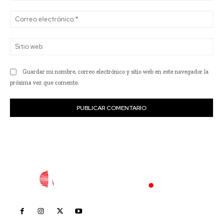
Co
ele
Sit
we
Guardar mi nombre, correo electrónico y sitio web en este navegador la
próxima vez que comente.