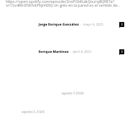
https://open.spotify.com/episode/2nsPGl4XakQixzrq8QFB7a?
si=7zv4RlrdTtKfvEPKJrHDlQ Un grito en la pared es el sentido de...
Las vacas de Huajimic
Jorge Enrique González
-
mayo 6, 2025
Letras del director
0
El peatón y la ciudad
Enrique Martínez
-
abril 4, 2025
Letras del director
0
Lo más popular
La Princesa Mololoa y el tóxico que se convirtió en
volcán
LA HISTORIA TAMBIÉN ES NOTICIA
agosto 7, 2026
Galope
OPINIÓN
agosto 3, 2026
Promueve Juventino el legado Wixárika en Ciudad de
las Artes