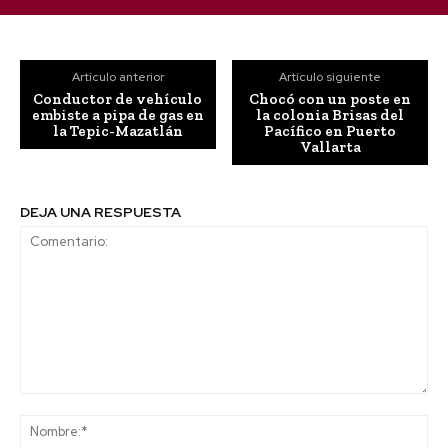
Artículo anterior
Artículo siguiente
Conductor de vehículo
Chocó con un poste en
embiste a pipa de gas en
la colonia Brisas del
la Tepic-Mazatlán
Pacífico en Puerto
Vallarta
DEJA UNA RESPUESTA
Comentario:
No