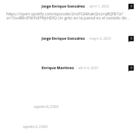
Jorge Enrique González
-
abril 1, 2025
Letras del director
0
https://open.spotify.com/episode/2nsPGl4XakQixzrq8QFB7a?
si=7zv4RlrdTtKfvEPKJrHDlQ Un grito en la pared es el sentido de...
Las vacas de Huajimic
Jorge Enrique González
-
mayo 6, 2025
Letras del director
0
El peatón y la ciudad
Enrique Martínez
-
abril 4, 2025
Letras del director
0
Lo más popular
El cuchillo usado como cuchara
OTRAS VOCES
agosto 6, 2026
Fortalecen infraestructura de salud
NAYARIT
agosto 3, 2026
Celebrarán feria de lenguas indígenas