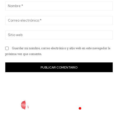
No
Co
ele
Sit
we
Guardar mi nombre, correo electrónico y sitio web en este navegador la
próxima vez que comente.