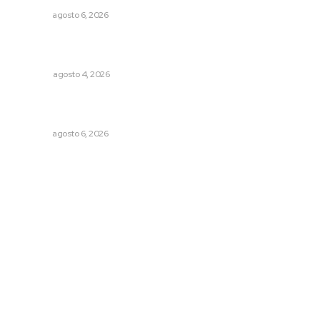
NAYARIT
agosto 6, 2026
Buen gobierno, buen liderazgo y la amenaza de la
politiquería
OPINIÓN
agosto 4, 2026
Inician acciones de prevención ante presencia de
cocodrilos
NAYARIT
agosto 6, 2026
Archivo mensual
agosto 2026
julio 2026
junio 2026
mayo 2026
abril 2026