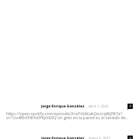
Contáctanos
meridianoredacción@gmail.com
Tels. 3112143809 | 3112103211
Oficinas Generales: Av. Independencia #355, Tepic,
Nayarit
Letras del Director
Letras del director | Un grito en la pared
Jorge Enrique González
-
abril 1, 2025
Letras del director
0
https://open.spotify.com/episode/2nsPGl4XakQixzrq8QFB7a?
si=7zv4RlrdTtKfvEPKJrHDlQ Un grito en la pared es el sentido de...
Las vacas de Huajimic
Jorge Enrique González
-
mayo 6, 2025
Letras del director
0