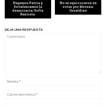
Hagamos Patria y
No se equivocaron en
fortalezcamos la
votar por Morena:
democracia: Sofía
Geraldine
Bautista
DEJA UNA RESPUESTA
Comentario:
No
Co
ele
Sit