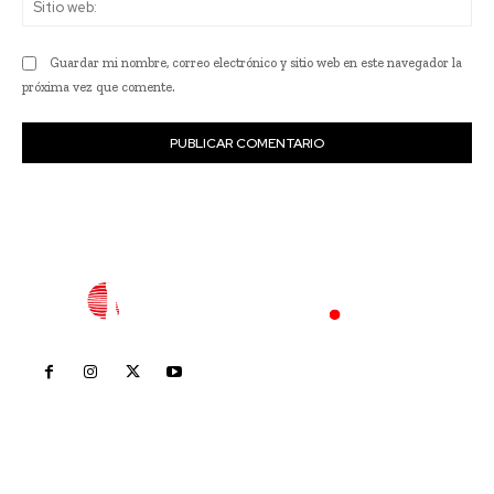
we
Guardar mi nombre, correo electrónico y sitio web en este navegador la
próxima vez que comente.
Inicio
Nayarit
Nacional
Policiaca
Opinión
Deportes
Edición Impresa
Sociales
Meridiano Vallarta