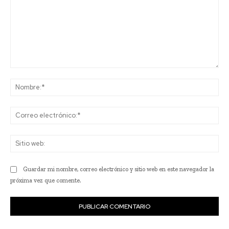
Comentario:
No
Co
ele
Sit
we
Guardar mi nombre, correo electrónico y sitio web en este navegador la
próxima vez que comente.