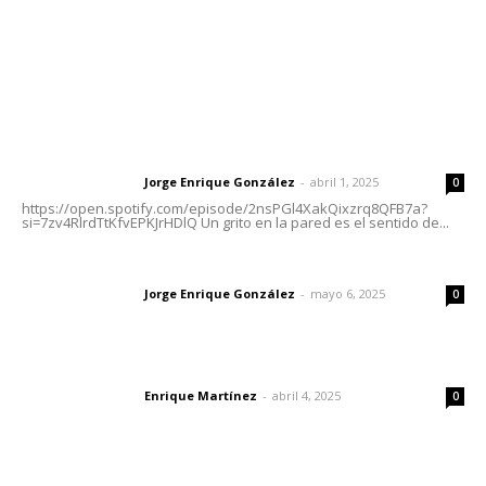
Nayarit
Letras del Director
Letras del director | Un grito en la pared
Jorge Enrique González
-
abril 1, 2025
Letras del director
0
https://open.spotify.com/episode/2nsPGl4XakQixzrq8QFB7a?
si=7zv4RlrdTtKfvEPKJrHDlQ Un grito en la pared es el sentido de...
Las vacas de Huajimic
Jorge Enrique González
-
mayo 6, 2025
Letras del director
0
El peatón y la ciudad
Enrique Martínez
-
abril 4, 2025
Letras del director
0
Lo más popular