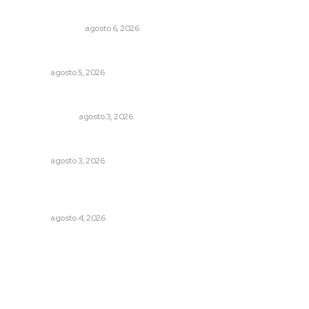
Edición impresa 06 de agosto de 2026
EDICIÓN IMPRESA
agosto 6, 2026
Alertan de ciberdelincuentes a través de QR falsos
NAYARIT
agosto 5, 2026
Policías municipales adultas
LA SERPENTINA
agosto 3, 2026
Fortalecen infraestructura de salud
NAYARIT
agosto 3, 2026
Intensifican sustitución de rejillas y desazolve por
temporal
NAYARIT
agosto 4, 2026
Archivo mensual