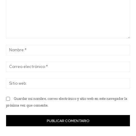
Comentario:
No
Co
ele
Sit
we
Guardar mi nombre, correo electrónico y sitio web en este navegador la
próxima vez que comente.