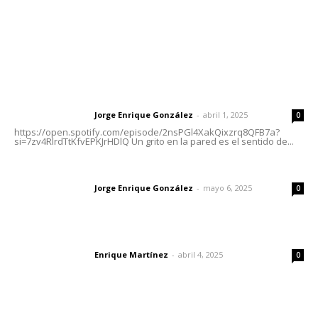
Nayarit
Letras del Director
Letras del director | Un grito en la pared
Jorge Enrique González
-
abril 1, 2025
Letras del director
0
https://open.spotify.com/episode/2nsPGl4XakQixzrq8QFB7a?
si=7zv4RlrdTtKfvEPKJrHDlQ Un grito en la pared es el sentido de...
Las vacas de Huajimic
Jorge Enrique González
-
mayo 6, 2025
Letras del director
0
El peatón y la ciudad
Enrique Martínez
-
abril 4, 2025
Letras del director
0
Lo más popular