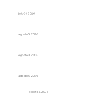
Exigen jubilados del IMSS devolución de sus ahorros
retenidos por las AFORES
NAYARIT
julio 31, 2026
Lluvias y maleantes dañaron planteles en distintos
municipios de Nayarit
NAYARIT
agosto 5, 2026
Impulsan ruta turística en San Blas; Mecatán: Tierra de
Agua, Senderos y Plátanos
NAYARIT
agosto 3, 2026
Destinarán más de 152 millones de pesos en becas Rita
Cetina
NAYARIT
agosto 5, 2026
La Inteligencia Artificial enfrenta a dos grupos humanos
LA SERPENTINA
agosto 5, 2026
Archivo mensual