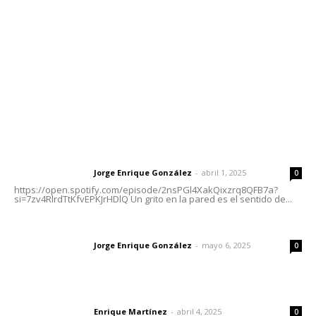
Tels. 3112143809 | 3112103211
Oficinas Generales: Av. Independencia #355, Tepic,
Nayarit
Letras del Director
Letras del director | Un grito en la pared
Jorge Enrique González
-
abril 1, 2025
Letras del director
0
https://open.spotify.com/episode/2nsPGl4XakQixzrq8QFB7a?
si=7zv4RlrdTtKfvEPKJrHDlQ Un grito en la pared es el sentido de...
Las vacas de Huajimic
Jorge Enrique González
-
mayo 6, 2025
Letras del director
0
El peatón y la ciudad
Enrique Martínez
-
abril 4, 2025
Letras del director
0