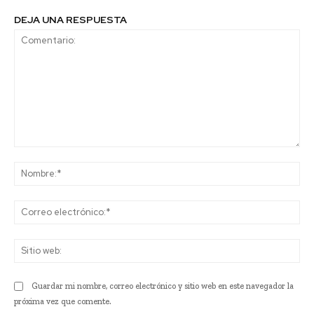
DEJA UNA RESPUESTA
Comentario:
No
Co
ele
Sit
we
Guardar mi nombre, correo electrónico y sitio web en este navegador la
próxima vez que comente.