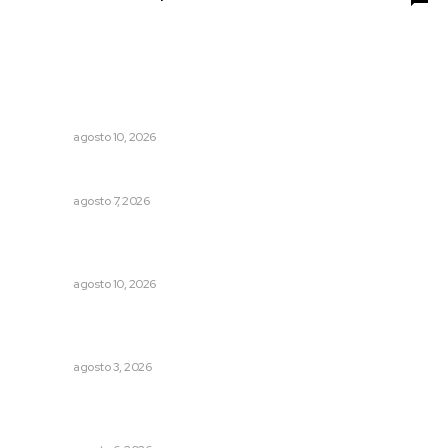
Lo más popular
Reajusta gobierno estatal calendario para el quinto
informe
NAYARIT
agosto 10, 2026
Reciben escuelas equipamiento
NAYARIT
agosto 7, 2026
Abren convocatorias para torneos y concursos juveniles
en Nayarit
NAYARIT
agosto 10, 2026
Exigen adaptar fechas de veda ante riesgos climáticos
y comerciales
NAYARIT
agosto 3, 2026
Recuperan la audición mediante procesadores
cocleares