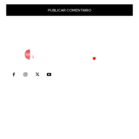
Inicio
Nayarit
Nacional
Policiaca
Opinión
Deportes
Edición Impresa
Sociales
Meridiano Vallarta
Contáctanos
meridianoredacción@gmail.com