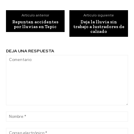
Artículo anterior
Artículo siguiente
Repuntan accidentes
Deja la lluvia sin
por lluvias en Tepic
trabajo a lustradores de
calzado
DEJA UNA RESPUESTA
Comentario:
No
Co