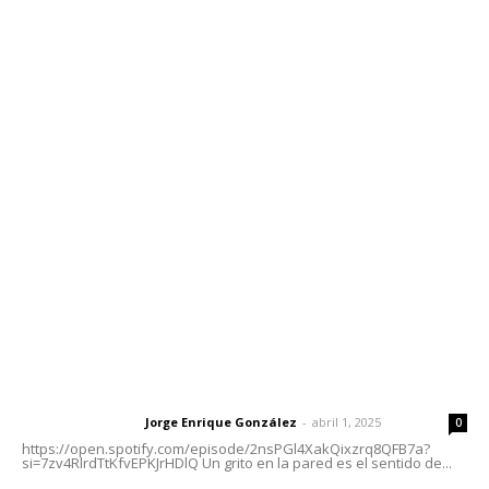
Contáctanos
meridianoredacción@gmail.com
Tels. 3112143809 | 3112103211
Oficinas Generales: Av. Independencia #355, Tepic,
Nayarit
Letras del Director
Letras del director | Un grito en la pared
Jorge Enrique González
-
abril 1, 2025
Letras del director
0
https://open.spotify.com/episode/2nsPGl4XakQixzrq8QFB7a?
si=7zv4RlrdTtKfvEPKJrHDlQ Un grito en la pared es el sentido de...