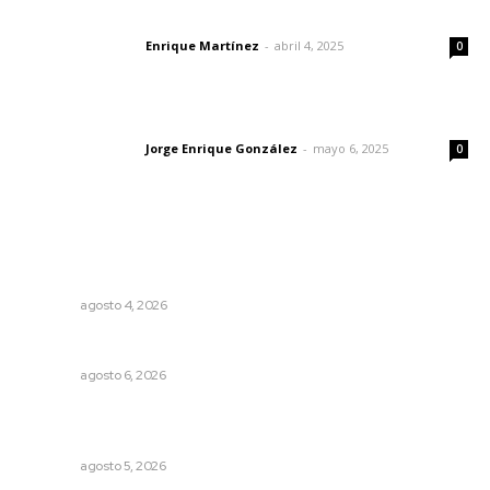
El peatón y la ciudad
Enrique Martínez
-
abril 4, 2025
Letras del director
0
Las vacas de Huajimic
Jorge Enrique González
-
mayo 6, 2025
Letras del director
0
Lo más popular
Intensifican sustitución de rejillas y desazolve por
temporal
NAYARIT
agosto 4, 2026
Preparan la Feria de Regreso a Clases
NAYARIT
agosto 6, 2026
Instalan módulo de atención contra adicciones en plaza
principal
NAYARIT
agosto 5, 2026