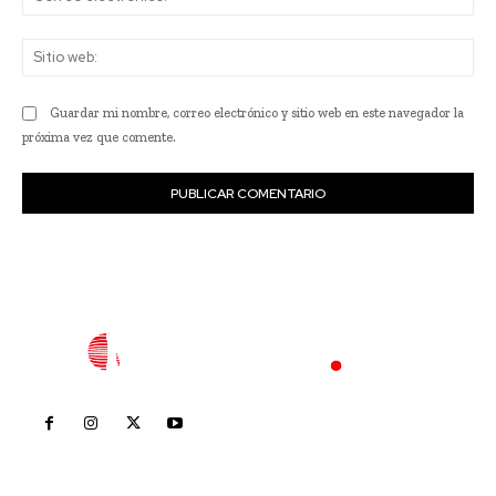
ele
Sit
we
Guardar mi nombre, correo electrónico y sitio web en este navegador la
próxima vez que comente.
Inicio
Nayarit
Nacional
Policiaca
Opinión
Deportes
Edición Impresa
Sociales
Meridiano Vallarta