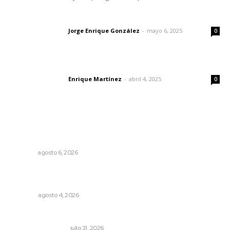
Las vacas de Huajimic
Jorge Enrique González
-
mayo 6, 2025
Letras del director
0
El peatón y la ciudad
Enrique Martínez
-
abril 4, 2025
Letras del director
0
Lo más popular
Inician acciones de prevención ante presencia de
cocodrilos
NAYARIT
agosto 6, 2026
Buen gobierno, buen liderazgo y la amenaza de la
politiquería
OPINIÓN
agosto 4, 2026
Resumen semanal de noticias
MONITOR POLÍTICO
julio 31, 2026