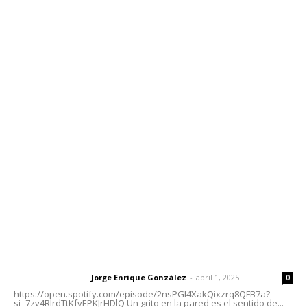
Edición Impresa
Sociales
Meridiano Vallarta
Contáctanos
meridianoredacción@gmail.com
Tels. 3112143809 | 3112103211
Oficinas Generales: Av. Independencia #355, Tepic,
Nayarit
Letras del Director
Letras del director | Un grito en la pared
Jorge Enrique González
-
abril 1, 2025
Letras del director
0
https://open.spotify.com/episode/2nsPGl4XakQixzrq8QFB7a?
si=7zv4RlrdTtKfvEPKJrHDlQ Un grito en la pared es el sentido de...