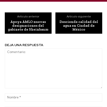
Artículo anterior
Artículo siguiente
Apoya AMLO nuevas
Desciende calidad del
designaciones del
agua en Ciudad de
gabinete de Sheinbaum
México
DEJA UNA RESPUESTA
Comentario:
No