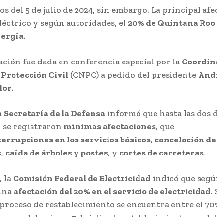
s del 5 de julio de 2024, sin embargo. La principal afe
eléctrico y según autoridades, el
20% de Quintana Roo 
nergía
.
ación fue dada en conferencia especial por la
Coordin
 Protección Civil
(CNPC) a pedido del presidente
And
dor
.
a
Secretaría de la Defensa
informó que hasta las dos d
io se registraron
mínimas afectaciones
, que
terrupciones en los servicios básicos
,
cancelación de
s
,
caída de árboles y postes
, y
cortes de carreteras
.
, la
Comisión Federal de Electricidad
indicó que según
 una
afectación del 20% en el servicio de electricidad
.
proceso de restablecimiento se encuentra entre el 70%