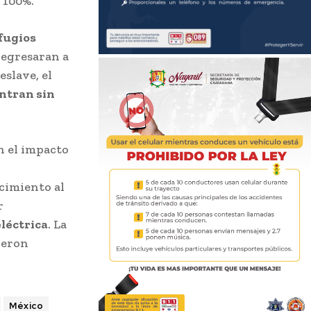
 100%.
efugios
 regresaran a
eslave, el
entran sin
n el impacto
cimiento al
r
léctrica
. La
jeron
México