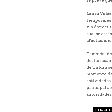
se prevé que
Laura Velá
temporales 
sus domicili
cual se esta
afectacione
También, de 
del huracán
de
Tulum
se
momento del
actividades
principal af
autoridades,
ETIQUET