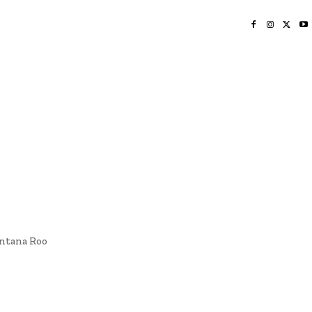
INICIO
NAYARIT
NACIONAL
POLICIACA
OPINIÓN
DEPORTES
EDICIÓN IMPRESA
SOCIALES
MERIDIANO VALLARTA
intana Roo