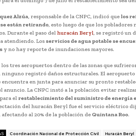
 para el domingo 7 de julio el restablecimiento sea del
zquez Alzúa
, responsable de la CNPC, indicó que
los r
se están retirando
, esto luego de que los pobladores
os. Durante el paso del
huracán Beryl
, se registró un d
ba atendiendo. Los
servicios de agua potable se encu
s
y no hay reporte de inundaciones mayores.
los tres aeropuertos dentro de las zonas que sufriero
, ninguno registró daños estructurales. El aeropuerto
 encuentra en junta para anunciar su pronto restable
 anuncio. La CNPC instó a la población evitar realiza
 para el
restablecimiento del suministro de energía e
ectación del huracán Beryl fue el servicio eléctrico di
 afectando al 20% de la población de
Quintana Roo
.
AS
Coordinación Nacional de Protección Civil
Huracán Beryl