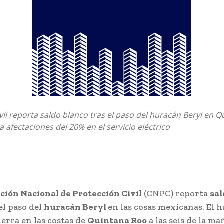
vil reporta saldo blanco tras el paso del huracán Beryl en 
a afectaciones del 20% en el servicio eléctrico
ción Nacional de Protección Civil
(CNPC) reporta
sal
el paso del
huracán Beryl
en las cosas mexicanas. El 
ierra en las costas de
Quintana Roo
a las seis de la m