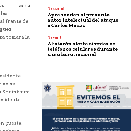
os
214
Nacional
les
Aprehenden al presunto
autor intelectual del ataque
al frente de
a Carlos Manzo
íguez
za
tomará la
Nayarit
Alistarán alerta sísmica en
teléfonos celulares durante
simulacro nacional
residente
 en su
 a Sheinbaum
residente
n puesta,
s pobres,”