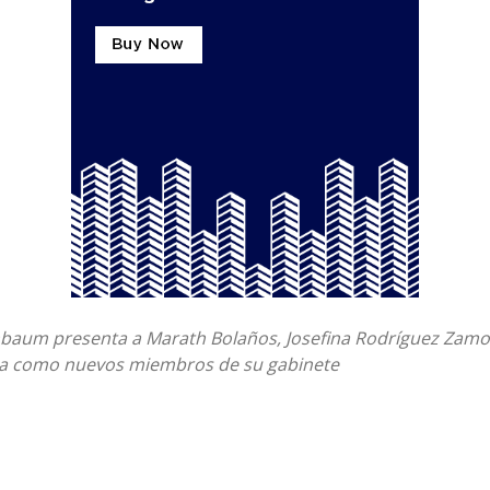
nbaum presenta a Marath Bolaños, Josefina Rodríguez Zamo
aza como nuevos miembros de su gabinete