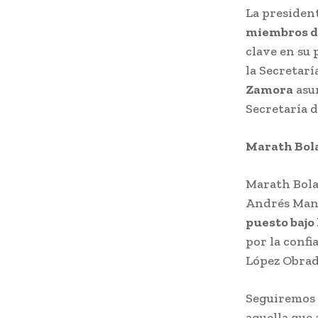
La presiden
miembros de
clave en su
la Secretarí
Zamora
asum
Secretaría d
Marath Bola
Marath Bola
Andrés Manu
puesto bajo
por la confi
López Obrad
Seguiremos 
aquella que 