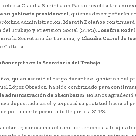
ta electa Claudia Sheinbaum Pardo reveló a tres
nuev
 su gabinete presidencial
, quienes desempeñarán ro
 próxima administración.
Marath Bolaños
continuará 
a del Trabajo y Previsión Social (STPS),
Josefina Rodr
irá la Secretaría de Turismo, y
Claudia Curiel de Ica
e Cultura.
ños repite en la Secretaría del Trabajo
ños, quien asumió el cargo durante el gobierno del p
el López Obrador, ha sido confirmado para
continuar
 la administración de Sheinbaum
. Bolaños agradeció
anza depositada en él y expresó su gratitud hacia el p
or por haberle permitido llegar a la STPS.
adelante; conocemos el camino; tenemos la brújula bie
apunta a la dirección de por todos y todas, primero lo