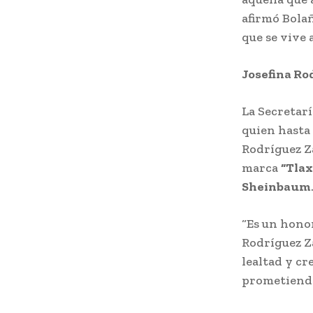
afirmó Bolañ
que se vive
Josefina Ro
La Secretar
quien hasta
Rodríguez Z
marca
“Tlax
Sheinbaum
“Es un hono
Rodríguez Z
lealtad y cr
prometiendo