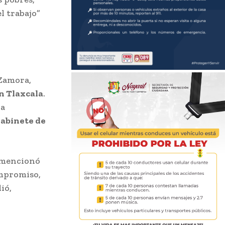
l trabajo”
 Zamora,
n Tlaxcala
.
la
gabinete de
” mencionó
mpromiso,
ió,