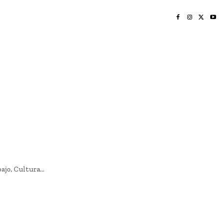
INICIO
NAYARIT
NACIONAL
POLICIACA
OPINIÓN
DEPORTES
EDICIÓN IMPRESA
SOCIALES
MERIDIANO VALLARTA
jo, Cultura...