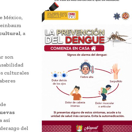
de México,
Sheinbaum
 cultural
, a
ar son
nsabilidad
s culturales
Saberes
 de
nuevas
a así
iderazgo del