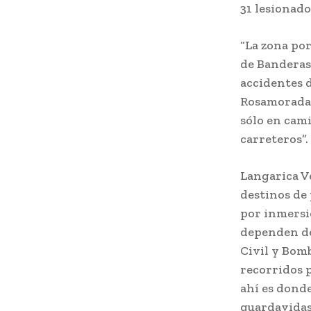
31 lesionado
“La zona por
de Banderas 
accidentes d
Rosamorada, 
sólo en cam
carretero
Langarica V
destinos de 
por inmersi
dependen de
Civil y Bomb
recorridos p
ahí es dond
guardavidas