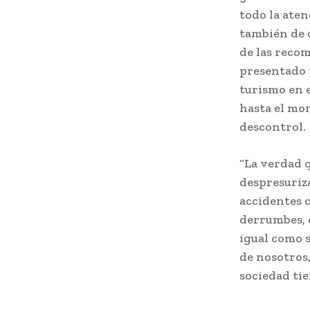
todo la aten
también de c
de las recom
presentado 
turismo en e
hasta el mo
descontrol.
“La verdad q
despresuriza
accidentes 
derrumbes, e
igual como 
de nosotros,
sociedad tie