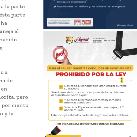
va la parte
ésta parte
 ha
neja el
 habido
e
o a
ma de
 en
orita, pero
 por ciento
o y la