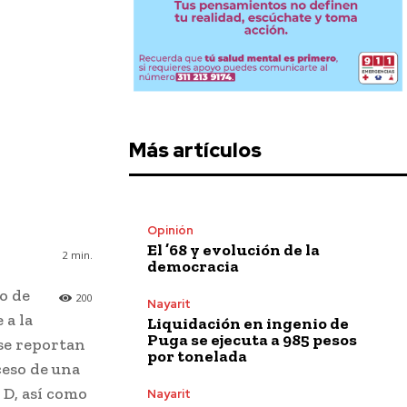
Más artículos
Opinión
El ’68 y evolución de la
2
min.
democracia
o de
200
Nayarit
 a la
Liquidación en ingenio de
Puga se ejecuta a 985 pesos
se reportan
por tonelada
ceso de una
 D, así como
Nayarit