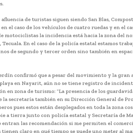
s.
 afluencia de turistas siguen siendo San Blas, Compost
en el caso de los vehículos de cuatro ruedas y en el ca
e motociclistas la incidencia está hacia la zona del n
Tecuala. En el caso de la policía estatal estamos trab
inos de segundo y tercer orden sino también en espac
s”.
erdín confirmó que a pesar del movimiento y la gran a
playa en Nayarit, aún no se tiene registro de incident
ón en zona de turismo: “La presencia de los guardavid
 la secretaría también en su Dirección General de Pr
eros pues estos están desplegados en toda la zona cos
ie a tierra junto con policía estatal y Secretaría de M
e entran las recomendación si me permiten el comercia
 tienen claro en qué tiempo se puede uno meter al mar