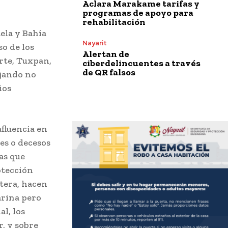
Aclara Marakame tarifas y
programas de apoyo para
rehabilitación
ela y Bahía
Nayarit
so de los
Alertan de
orte, Tuxpan,
ciberdelincuentes a través
de QR falsos
ajando no
ios
fluencia en
es o decesos
as que
otección
tera, hacen
arina pero
l, los
, y sobre