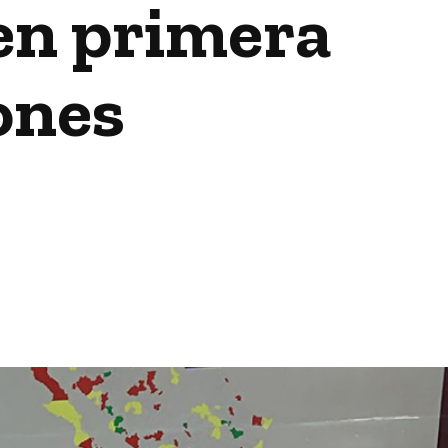
en primera
ones