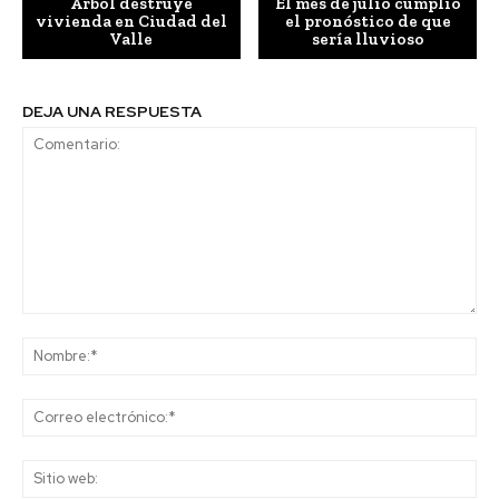
Árbol destruye
El mes de julio cumplió
vivienda en Ciudad del
el pronóstico de que
Valle
sería lluvioso
DEJA UNA RESPUESTA
Comentario:
No
Co
ele
Sit
we