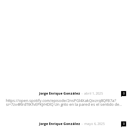
Contáctanos
meridianoredacción@gmail.com
Tels. 3112143809 | 3112103211
Oficinas Generales: Av. Independencia #355, Tepic,
Nayarit
Letras del Director
Letras del director | Un grito en la pared
Jorge Enrique González
-
abril 1, 2025
Letras del director
0
https://open.spotify.com/episode/2nsPGl4XakQixzrq8QFB7a?
si=7zv4RlrdTtKfvEPKJrHDlQ Un grito en la pared es el sentido de...
Las vacas de Huajimic
Jorge Enrique González
-
mayo 6, 2025
Letras del director
0