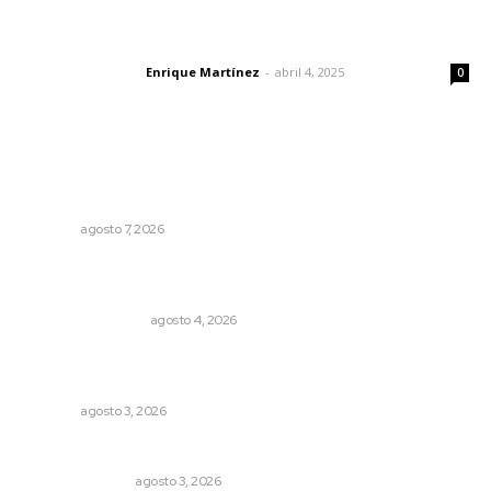
El peatón y la ciudad
Enrique Martínez
-
abril 4, 2025
Letras del director
0
Lo más popular
Convoca Universidad Autónoma de Nayarit a certamen
nacional de arte
NAYARIT
agosto 7, 2026
Pensiones absorben un tercio de lo que gasta el
gobierno
MONITOR POLÍTICO
agosto 4, 2026
Prevención del feminicidio: la urgencia de la denuncia
temprana
NAYARIT
agosto 3, 2026
Edición impresa 03 de agosto de 2026
EDICIÓN IMPRESA
agosto 3, 2026