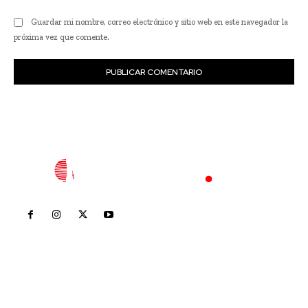
Guardar mi nombre, correo electrónico y sitio web en este navegador la
próxima vez que comente.
Inicio
Nayarit
Nacional
Policiaca
Opinión
Deportes
Edición Impresa
Sociales
Meridiano Vallarta