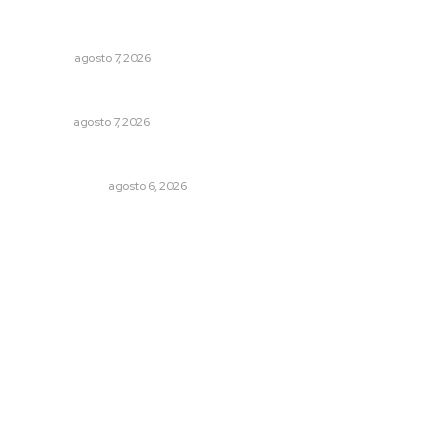
Las exportaciones y la inseguridad
OPINIÓN
agosto 7, 2026
Reciben escuelas equipamiento
NAYARIT
agosto 7, 2026
El cuchillo usado como cuchara
OTRAS VOCES
agosto 6, 2026
Archivo mensual
agosto 2026
julio 2026
junio 2026
mayo 2026
abril 2026