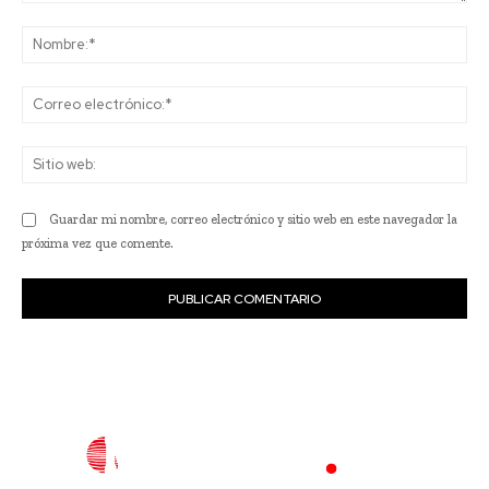
Comentario:
No
Co
ele
Sit
we
Guardar mi nombre, correo electrónico y sitio web en este navegador la
próxima vez que comente.