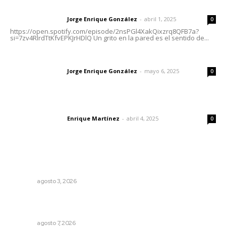
Letras del director | Un grito en la pared
Jorge Enrique González
-
abril 1, 2025
Letras del director
0
https://open.spotify.com/episode/2nsPGl4XakQixzrq8QFB7a?
si=7zv4RlrdTtKfvEPKJrHDlQ Un grito en la pared es el sentido de...
Las vacas de Huajimic
Jorge Enrique González
-
mayo 6, 2025
Letras del director
0
El peatón y la ciudad
Enrique Martínez
-
abril 4, 2025
Letras del director
0
Lo más popular
Brillan la cultura y gastronomía de origen en California
NAYARIT
agosto 3, 2026
Fortalecen bienestar social con brigadas integrales en
Tecuala
NAYARIT
agosto 7, 2026