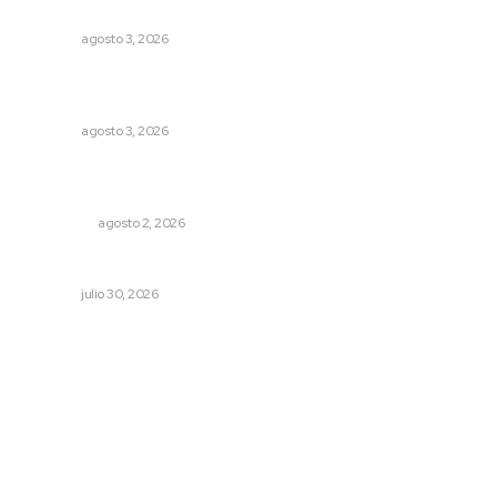
vecinas
NAYARIT
agosto 3, 2026
Destinan 87 millones a obras de infraestructura en tres
municipios
NAYARIT
agosto 3, 2026
Madrugada de terror en Tepic: borrachas provocan
aparatoso accidente y huye
POLICIACA
agosto 2, 2026
Denuncia Teresa Nava aislamiento crítico en la sierra
NAYARIT
julio 30, 2026
Archivo mensual
agosto 2026
julio 2026