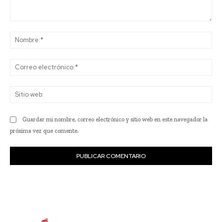
Comentario:
No
Co
ele
Sit
we
Guardar mi nombre, correo electrónico y sitio web en este navegador la
próxima vez que comente.