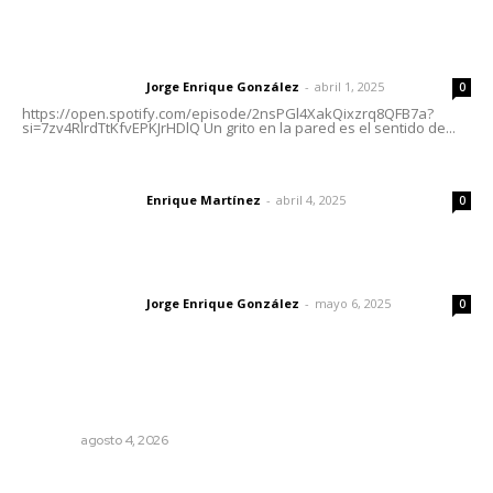
Letras del director | Un grito en la pared
Jorge Enrique González
-
abril 1, 2025
Letras del director
0
https://open.spotify.com/episode/2nsPGl4XakQixzrq8QFB7a?
si=7zv4RlrdTtKfvEPKJrHDlQ Un grito en la pared es el sentido de...
El peatón y la ciudad
Enrique Martínez
-
abril 4, 2025
Letras del director
0
Las vacas de Huajimic
Jorge Enrique González
-
mayo 6, 2025
Letras del director
0
Lo más popular
Analizan impacto de adicciones en la salud mental
NAYARIT
agosto 4, 2026
Refuerzan blindaje estatal ante conflictos en regiones