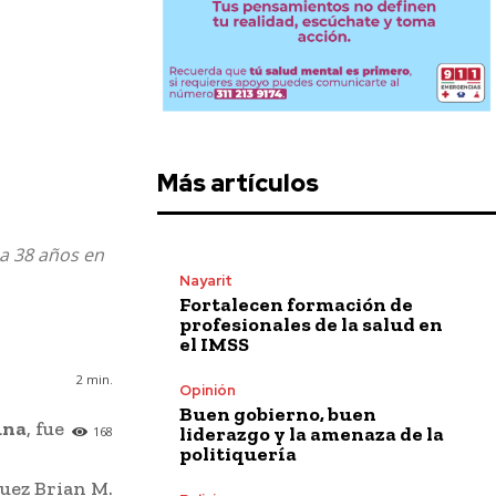
Más artículos
 a 38 años en
Nayarit
Fortalecen formación de
profesionales de la salud en
el IMSS
2
min.
Opinión
Buen gobierno, buen
una
, fue
liderazgo y la amenaza de la
168
politiquería
juez Brian M.