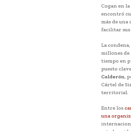
Cogan en la 
encontró cu
más de una 
facilitar sus
La condena, 
millones de 
tiempo en pr
puesto clave
Calderón
, 
Cártel de S
territorial.
Entre los
ca
una organiz
internaciona