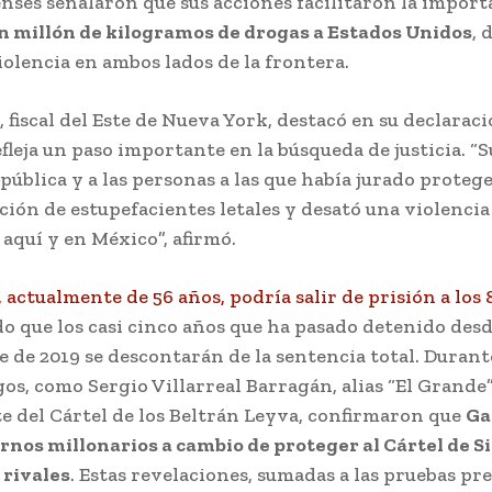
nses señalaron que sus acciones facilitaron la import
n millón de kilogramos de drogas a Estados Unidos
, 
iolencia en ambos lados de la frontera.
 fiscal del Este de Nueva York, destacó en su declaraci
fleja un paso importante en la búsqueda de justicia. “S
 pública y a las personas a las que había jurado proteg
ción de estupefacientes letales y desató una violencia
 aquí y en México”, afirmó.
 actualmente de 56 años, podría salir de prisión a los 
o que los casi cinco años que ha pasado detenido desd
 de 2019 se descontarán de la sentencia total. Durante 
gos, como Sergio Villarreal Barragán, alias “El Grande”
e del Cártel de los Beltrán Leyva, confirmaron que
Ga
rnos millonarios a cambio de proteger al Cártel de S
 rivales
. Estas revelaciones, sumadas a las pruebas pr