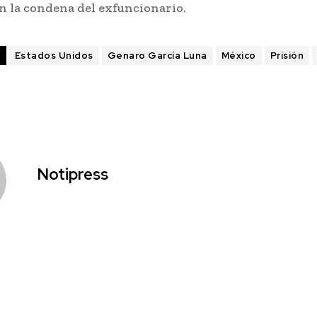
n la condena del exfuncionario.
S
Estados Unidos
Genaro García Luna
México
Prisión
Notipress