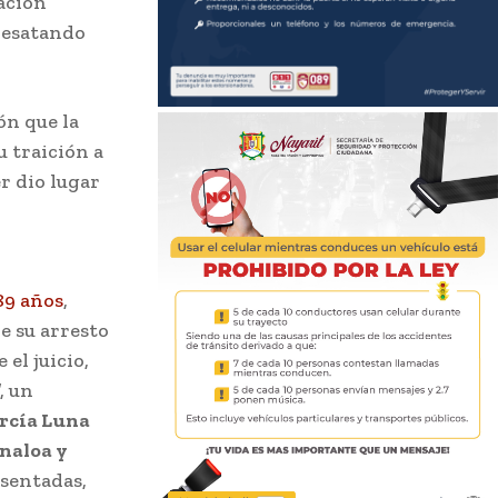
ación
desatando
ón que la
u traición a
er dio lugar
89 años
,
e su arresto
el juicio,
, un
rcía Luna
inaloa y
esentadas,