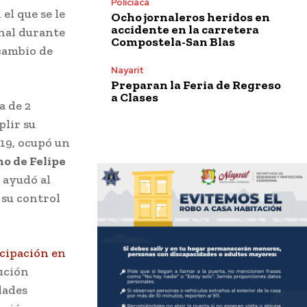
Policiaca
el que se le
Ocho jornaleros heridos en
accidente en la carretera
nal durante
Compostela-San Blas
cambio de
Nayarit
Preparan la Feria de Regreso
a Clases
a de 2
plir su
019, ocupó un
no de Felipe
 ayudó al
 su control
icipación en
bución
dades