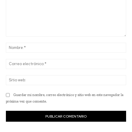
Comentario:
No
Co
ele
Sit
we
Guardar mi nombre, correo electrónico y sitio web en este navegador la
próxima vez que comente.