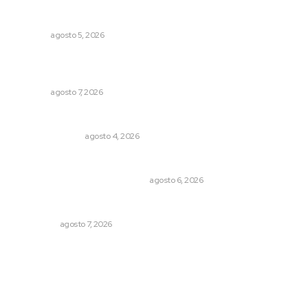
Lluvias y maleantes dañaron planteles en distintos
municipios de Nayarit
NAYARIT
agosto 5, 2026
Capacitan a funcionarios de Tepic en sensibilización
sobre autismo
NAYARIT
agosto 7, 2026
Edición impresa 04 de agosto de 2026
EDICIÓN IMPRESA
agosto 4, 2026
Cuando el río suena, ¿quién escucha?
EL ATAQUE DE LOS QUE OBSERVAN
agosto 6, 2026
Detienen al exgobernador de Guerrero, Ángel Aguirre
NACIONAL
agosto 7, 2026
Archivo mensual