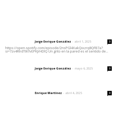
Letras del Director
Letras del director | Un grito en la pared
Jorge Enrique González
-
abril 1, 2025
Letras del director
0
https://open.spotify.com/episode/2nsPGl4XakQixzrq8QFB7a?
si=7zv4RlrdTtKfvEPKJrHDlQ Un grito en la pared es el sentido de...
Las vacas de Huajimic
Jorge Enrique González
-
mayo 6, 2025
Letras del director
0
El peatón y la ciudad
Enrique Martínez
-
abril 4, 2025
Letras del director
0
Lo más popular