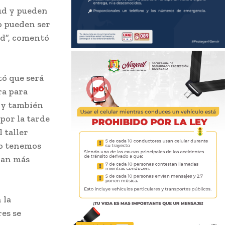
lud y pueden
o pueden ser
ud”, comentó
tó que será
ra para
s y también
 por la tarde
l taller
ro tenemos
rían más
 la
es se