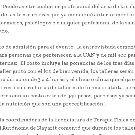
: “Puede asistir cualquier profesional del área de la sa
 de las tres carreras que ya mencioné anteriormente 
ermeros, psicólogos o cualquier profesional de la sal
ado.
to de admisión para el evento, la entrevistada comen
para personas que pertenecen a la UAN y de mil 500 pa
ernas: “El costo incluye las ponencias de los tres día
aller junto con el kit de bienvenida, los talleres serán
a duración de 3 a 4 horas y el chico o chica que elija e
tres o cuatro horas de talleres de forma gratuita, pe
eres con un costo extra de 340 pesos, pero esos ya se
la nutrición que son una precertificación”.
a coordinadora de la licenciatura de Terapia Física en
 Autónoma de Nayarit comentó que durante los taller