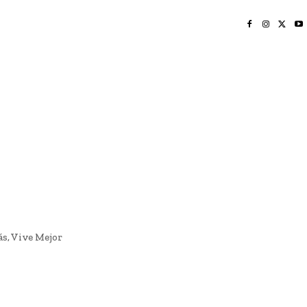
INICIO
NAYARIT
NACIONAL
POLICIACA
OPINIÓN
DEPORTES
EDICIÓN IMPRESA
SOCIALES
MERIDIANO VALLARTA
ás, Vive Mejor