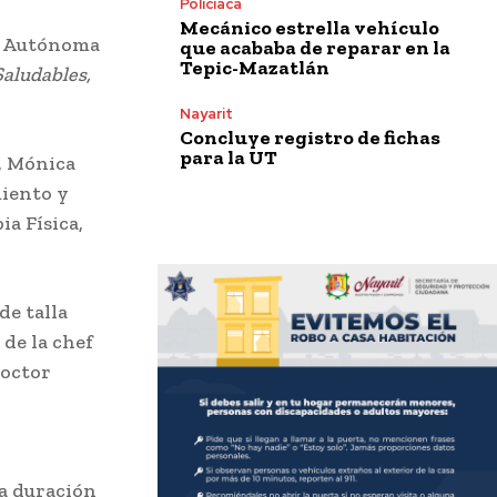
Policiaca
Mecánico estrella vehículo
ad Autónoma
que acababa de reparar en la
Tepic-Mazatlán
Saludables,
Nayarit
Concluye registro de fichas
para la UT
a, Mónica
miento y
ia Física,
de talla
 de la chef
doctor
na duración