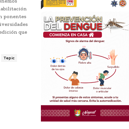
tenemos
abilitación
en ponentes
niversidades
 edición que
Tepic