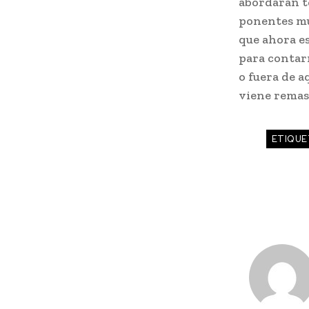
abordarán te
ponentes mu
que ahora es
para contarn
o fuera de a
viene remas
ETIQUE